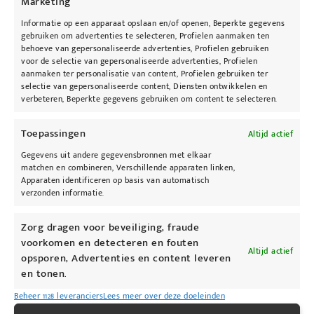
Marketing
Informatie op een apparaat opslaan en/of openen, Beperkte gegevens
gebruiken om advertenties te selecteren, Profielen aanmaken ten
behoeve van gepersonaliseerde advertenties, Profielen gebruiken
voor de selectie van gepersonaliseerde advertenties, Profielen
aanmaken ter personalisatie van content, Profielen gebruiken ter
selectie van gepersonaliseerde content, Diensten ontwikkelen en
jane iredale
verbeteren, Beperkte gegevens gebruiken om content te selecteren.
PureBronze Matte Bronzer
€
47,00
Toepassingen
Altijd actief
Opties selecteren
Gegevens uit andere gegevensbronnen met elkaar
matchen en combineren, Verschillende apparaten linken,
Apparaten identificeren op basis van automatisch
verzonden informatie.
Zorg dragen voor beveiliging, fraude
voorkomen en detecteren en fouten
Altijd actief
opsporen, Advertenties en content leveren
en tonen.
Beheer 1128 leveranciers
Lees meer over deze doeleinden