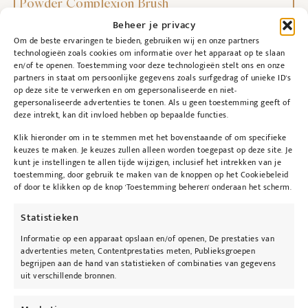
Powder Complexion Brush
€
40,00
Beheer je privacy
Om de beste ervaringen te bieden, gebruiken wij en onze partners
Toevoegen aan winkelwagen
technologieën zoals cookies om informatie over het apparaat op te slaan
en/of te openen. Toestemming voor deze technologieën stelt ons en onze
partners in staat om persoonlijke gegevens zoals surfgedrag of unieke ID's
op deze site te verwerken en om gepersonaliseerde en niet-
gepersonaliseerde advertenties te tonen. Als u geen toestemming geeft of
deze intrekt, kan dit invloed hebben op bepaalde functies.
Klik hieronder om in te stemmen met het bovenstaande of om specifieke
keuzes te maken. Je keuzes zullen alleen worden toegepast op deze site. Je
kunt je instellingen te allen tijde wijzigen, inclusief het intrekken van je
toestemming, door gebruik te maken van de knoppen op het Cookiebeleid
of door te klikken op de knop 'Toestemming beheren' onderaan het scherm.
Statistieken
Informatie op een apparaat opslaan en/of openen, De prestaties van
advertenties meten, Contentprestaties meten, Publieksgroepen
begrijpen aan de hand van statistieken of combinaties van gegevens
uit verschillende bronnen.