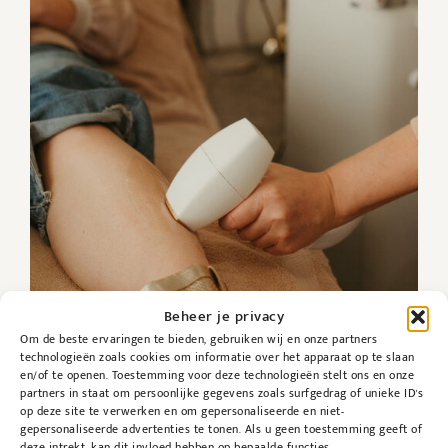
Beheer je privacy
Om de beste ervaringen te bieden, gebruiken wij en onze partners
technologieën zoals cookies om informatie over het apparaat op te slaan
en/of te openen. Toestemming voor deze technologieën stelt ons en onze
Overtollige haargroei
partners in staat om persoonlijke gegevens zoals surfgedrag of unieke ID's
op deze site te verwerken en om gepersonaliseerde en niet-
gepersonaliseerde advertenties te tonen. Als u geen toestemming geeft of
deze intrekt, kan dit invloed hebben op bepaalde functies.