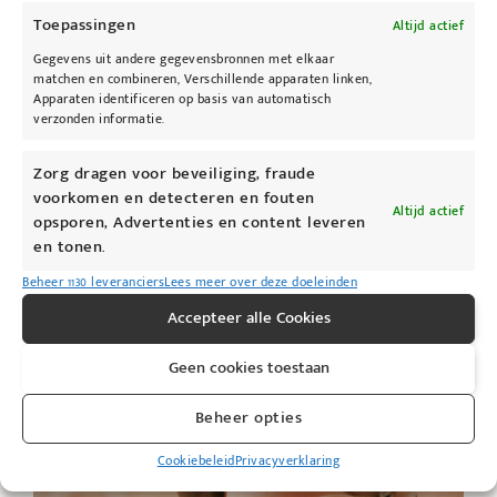
Toepassingen
Altijd actief
Gegevens uit andere gegevensbronnen met elkaar
matchen en combineren, Verschillende apparaten linken,
Apparaten identificeren op basis van automatisch
Tattoo verwijderen
verzonden informatie.
Zorg dragen voor beveiliging, fraude
Tattoo's
voorkomen en detecteren en fouten
Altijd actief
opsporen, Advertenties en content leveren
Permanente make-up
en tonen.
Beheer 1130 leveranciers
Lees meer over deze doeleinden
Accepteer alle Cookies
Geen cookies toestaan
Beheer opties
Cookiebeleid
Privacyverklaring