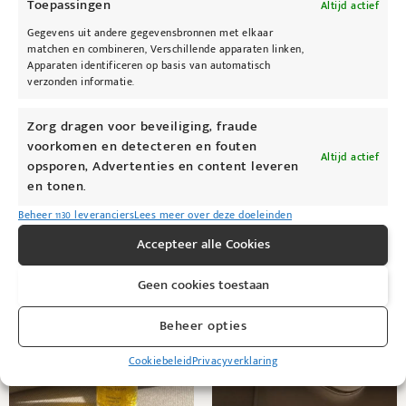
Toepassingen
Altijd actief
Niet zeker van je kleur? Kom langs bij Kybeau
Gegevens uit andere gegevensbronnen met elkaar
voor een persoonlijk advies en een gratis
matchen en combineren, Verschillende apparaten linken,
kleurtest.
Apparaten identificeren op basis van automatisch
verzonden informatie.
Zorg dragen voor beveiliging, fraude
voorkomen en detecteren en fouten
Altijd actief
opsporen, Advertenties en content leveren
en tonen.
@kybeau
Beheer 1130 leveranciers
Lees meer over deze doeleinden
Accepteer alle Cookies
Geen cookies toestaan
Beheer opties
Cookiebeleid
Privacyverklaring