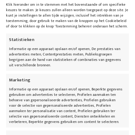
Beschrijving
Klik hieronder om in te stemmen met het bovenstaande of om specifieke
keuzes te maken. Je keuzes zullen alleen worden toegepast op deze site. Je
kunt je instellingen te allen tijde wijzigen, inclusief het intrekken van je
toestemming, door gebruik te maken van de knoppen op het Cookiebeleid
Gebruik
of door te klikken op de knop 'Toestemming beheren' onderaan het scherm.
Breng de
Glow Bronzer
aan met de
Blush
Statistieken
Brush
want dankzij zijn platte vorm kan je
Informatie op een apparaat opslaan en/of openen, De prestaties van
makkelijk alle kleuren afzonderlijk gebruiken.
advertenties meten, Contentprestaties meten, Publieksgroepen
begrijpen aan de hand van statistieken of combinaties van gegevens
Fixeer met
Hydration Spray.
uit verschillende bronnen.
Dit product is een refill en past in de
Refillable
Marketing
Compact
. Het is aangewezen om deze bij je
eerste aankoop mee te bestellen.
Informatie op een apparaat opslaan en/of openen, Beperkte gegevens
gebruiken om advertenties te selecteren, Profielen aanmaken ten
behoeve van gepersonaliseerde advertenties, Profielen gebruiken
TIP
: Neem hem mee op vakantie; hij is
voor de selectie van gepersonaliseerde advertenties, Profielen
multifunctioneel: je kan het gebruiken als
aanmaken ter personalisatie van content, Profielen gebruiken ter
selectie van gepersonaliseerde content, Diensten ontwikkelen en
blush, oogschaduw (
Crease Brush
), highlighter
verbeteren, Beperkte gegevens gebruiken om content te selecteren.
of om te contouren.