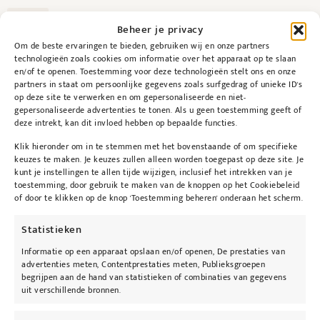
Beheer je privacy
Toevoegen aan winkelwagen
Om de beste ervaringen te bieden, gebruiken wij en onze partners
technologieën zoals cookies om informatie over het apparaat op te slaan
en/of te openen. Toestemming voor deze technologieën stelt ons en onze
partners in staat om persoonlijke gegevens zoals surfgedrag of unieke ID's
op deze site te verwerken en om gepersonaliseerde en niet-
gepersonaliseerde advertenties te tonen. Als u geen toestemming geeft of
deze intrekt, kan dit invloed hebben op bepaalde functies.
Klik hieronder om in te stemmen met het bovenstaande of om specifieke
keuzes te maken. Je keuzes zullen alleen worden toegepast op deze site. Je
kunt je instellingen te allen tijde wijzigen, inclusief het intrekken van je
Beschrijving
toestemming, door gebruik te maken van de knoppen op het Cookiebeleid
of door te klikken op de knop 'Toestemming beheren' onderaan het scherm.
Beschrijving
Statistieken
Informatie op een apparaat opslaan en/of openen, De prestaties van
advertenties meten, Contentprestaties meten, Publieksgroepen
Gebruik
begrijpen aan de hand van statistieken of combinaties van gegevens
uit verschillende bronnen.
Te gebruiken met o.a.
PurePressed