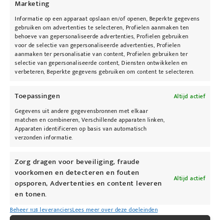
Blush
en
Glow Bronzer (Refill)
.
Marketing
Informatie op een apparaat opslaan en/of openen, Beperkte gegevens
gebruiken om advertenties te selecteren, Profielen aanmaken ten
behoeve van gepersonaliseerde advertenties, Profielen gebruiken
voor de selectie van gepersonaliseerde advertenties, Profielen
aanmaken ter personalisatie van content, Profielen gebruiken ter
selectie van gepersonaliseerde content, Diensten ontwikkelen en
verbeteren, Beperkte gegevens gebruiken om content te selecteren.
@kybeau
Toepassingen
Altijd actief
Gegevens uit andere gegevensbronnen met elkaar
matchen en combineren, Verschillende apparaten linken,
Apparaten identificeren op basis van automatisch
verzonden informatie.
Zorg dragen voor beveiliging, fraude
voorkomen en detecteren en fouten
Altijd actief
opsporen, Advertenties en content leveren
en tonen.
Beheer 1128 leveranciers
Lees meer over deze doeleinden