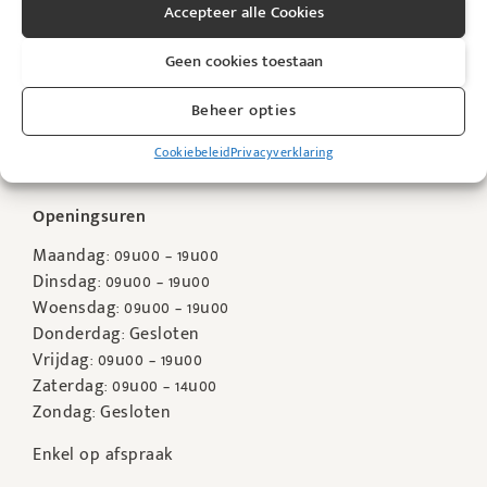
KyBeau Cosmedisch Huidcentrum
Accepteer alle Cookies
Viooltjensstraat 3
Geen cookies toestaan
B-3945 Ham
Telefoon:
+32 13 67 00 76
Beheer opties
E-mail:
info@kybeau.be
Web: KyBeau.be
Cookiebeleid
Privacyverklaring
Openingsuren
Maandag: 09u00 – 19u00
Dinsdag: 09u00 – 19u00
Woensdag: 09u00 – 19u00
Donderdag: Gesloten
Vrijdag: 09u00 – 19u00
Zaterdag: 09u00 – 14u00
Zondag: Gesloten
Enkel op afspraak