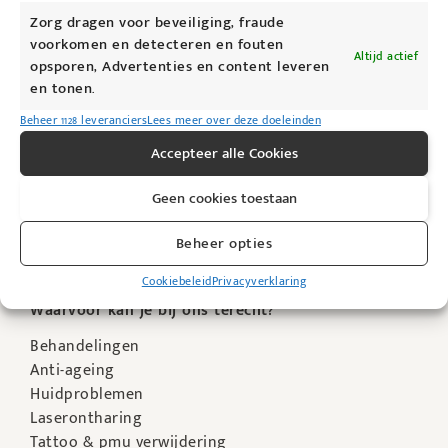
Zorg dragen voor beveiliging, fraude
Openingsuren
voorkomen en detecteren en fouten
Altijd actief
opsporen, Advertenties en content leveren
Maandag: 09u00 – 19u00
en tonen.
Dinsdag: 09u00 – 19u00
Woensdag: 09u00 – 19u00
Beheer 1128 leveranciers
Lees meer over deze doeleinden
Donderdag: Gesloten
Accepteer alle Cookies
Vrijdag: 09u00 – 19u00
Zaterdag: 09u00 – 14u00
Geen cookies toestaan
Zondag: Gesloten
Beheer opties
Enkel op afspraak
Cookiebeleid
Privacyverklaring
Waarvoor kan je bij ons terecht?
Behandelingen
Anti-ageing
Huidproblemen
Laserontharing
Tattoo & pmu verwijdering