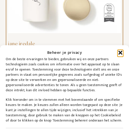
jane iredale
Powder-me SPF Dry Sunscreen (color nude)
Beheer je privacy
€
60,00
Om de beste ervaringen te bieden, gebruiken wij en onze partners
technologieën zoals cookies om informatie over het apparaat op te slaan
Toevoegen aan winkelwagen
en/of te openen. Toestemming voor deze technologieën stelt ons en onze
partners in staat om persoonlijke gegevens zoals surfgedrag of unieke ID's
op deze site te verwerken en om gepersonaliseerde en niet-
gepersonaliseerde advertenties te tonen. Als u geen toestemming geeft of
deze intrekt, kan dit invloed hebben op bepaalde functies.
Klik hieronder om in te stemmen met het bovenstaande of om specifieke
keuzes te maken. Je keuzes zullen alleen worden toegepast op deze site. Je
kunt je instellingen te allen tijde wijzigen, inclusief het intrekken van je
toestemming, door gebruik te maken van de knoppen op het Cookiebeleid
of door te klikken op de knop 'Toestemming beheren' onderaan het scherm.
@kybeau