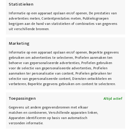
Statistieken
Informatie op een apparaat opslaan en/of openen, De prestaties van
advertenties meten, Contentprestaties meten, Publieksgroepen
begrijpen aan de hand van statistieken of combinaties van gegevens
uit verschillende bronnen.
Marketing
Informatie op een apparaat opslaan en/of openen, Beperkte gegevens
gebruiken om advertenties te selecteren, Profielen aanmaken ten
behoeve van gepersonaliseerde advertenties, Profielen gebruiken
voor de selectie van gepersonaliseerde advertenties, Profielen
aanmaken ter personalisatie van content, Profielen gebruiken ter
selectie van gepersonaliseerde content, Diensten ontwikkelen en
verbeteren, Beperkte gegevens gebruiken om content te selecteren.
KyBeau Cosmedisch Huidcentrum
Viooltjensstraat 3
Toepassingen
Altijd actief
B-3945 Ham
Gegevens uit andere gegevensbronnen met elkaar
Telefoon:
+32 13 67 00 76
matchen en combineren, Verschillende apparaten linken,
E-mail:
info@kybeau.be
Apparaten identificeren op basis van automatisch
verzonden informatie.
Web: KyBeau.be