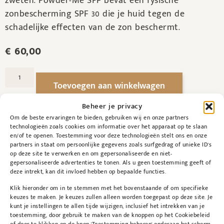
zweten. Powder-Me SPF bevat een fysische
zonbescherming SPF 30 die je huid tegen de
schadelijke effecten van de zon beschermt.
€
60,00
Toevoegen aan winkelwagen
Beheer je privacy
Om de beste ervaringen te bieden, gebruiken wij en onze partners
technologieën zoals cookies om informatie over het apparaat op te slaan
en/of te openen. Toestemming voor deze technologieën stelt ons en onze
partners in staat om persoonlijke gegevens zoals surfgedrag of unieke ID's
op deze site te verwerken en om gepersonaliseerde en niet-
gepersonaliseerde advertenties te tonen. Als u geen toestemming geeft of
deze intrekt, kan dit invloed hebben op bepaalde functies.
Beschrijving
Bijkomende informatie
Klik hieronder om in te stemmen met het bovenstaande of om specifieke
keuzes te maken. Je keuzes zullen alleen worden toegepast op deze site. Je
kunt je instellingen te allen tijde wijzigen, inclusief het intrekken van je
toestemming, door gebruik te maken van de knoppen op het Cookiebeleid