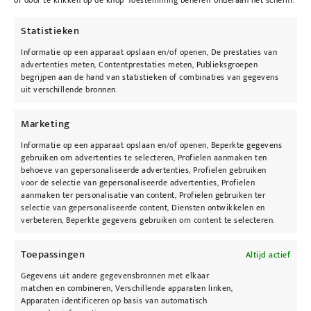
Beschrijving
of door te klikken op de knop 'Toestemming beheren' onderaan het scherm.
Statistieken
Gebruik
Informatie op een apparaat opslaan en/of openen, De prestaties van
advertenties meten, Contentprestaties meten, Publieksgroepen
Dep met de spons op de huid tot er voldoende
begrijpen aan de hand van statistieken of combinaties van gegevens
product vrijkomt en wrijf daarna gelijkmatig
uit verschillende bronnen.
uit. Gebruik je liever een penseel? Draai dan
het product open en breng aan met je
Chisel
Marketing
Powder Brush
.
Informatie op een apparaat opslaan en/of openen, Beperkte gegevens
gebruiken om advertenties te selecteren, Profielen aanmaken ten
behoeve van gepersonaliseerde advertenties, Profielen gebruiken
voor de selectie van gepersonaliseerde advertenties, Profielen
aanmaken ter personalisatie van content, Profielen gebruiken ter
Niet zeker van je kleur? Kom langs bij Kybeau
selectie van gepersonaliseerde content, Diensten ontwikkelen en
voor een persoonlijk advies en een gratis
verbeteren, Beperkte gegevens gebruiken om content te selecteren.
kleurtest.
Toepassingen
Altijd actief
Gegevens uit andere gegevensbronnen met elkaar
matchen en combineren, Verschillende apparaten linken,
Apparaten identificeren op basis van automatisch