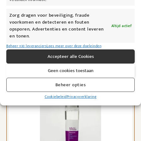
Zorg dragen voor beveiliging, fraude
voorkomen en detecteren en fouten
Hydrinity Restorative HA serum
Altijd actief
opsporen, Advertenties en content leveren
€
150,00
en tonen.
Toevoegen aan winkelwagen
Beheer 1130 leveranciers
Lees meer over deze doeleinden
Accepteer alle Cookies
Geen cookies toestaan
Beheer opties
Cookiebeleid
Privacyverklaring