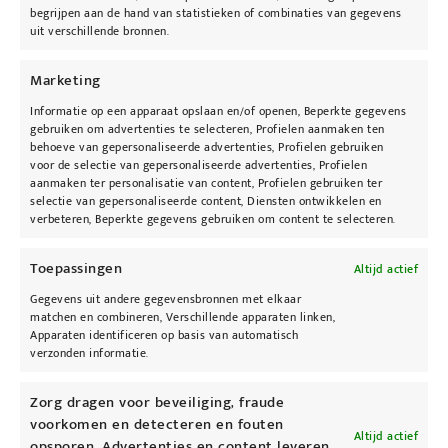
waarbij de huid wordt ontdaan van overtollig
begrijpen aan de hand van statistieken of combinaties van gegevens
uit verschillende bronnen.
talg en vuil. Daarbij werkt deze lotion pH-
regulerend waardoor de werkzame stoffen uit
Marketing
de producten die daarna wordt aangebracht
Informatie op een apparaat opslaan en/of openen, Beperkte gegevens
dieper en sneller worden opgenomen door de
gebruiken om advertenties te selecteren, Profielen aanmaken ten
huid.
behoeve van gepersonaliseerde advertenties, Profielen gebruiken
voor de selectie van gepersonaliseerde advertenties, Profielen
aanmaken ter personalisatie van content, Profielen gebruiken ter
selectie van gepersonaliseerde content, Diensten ontwikkelen en
verbeteren, Beperkte gegevens gebruiken om content te selecteren.
Toepassingen
Altijd actief
@kybeau
Gegevens uit andere gegevensbronnen met elkaar
matchen en combineren, Verschillende apparaten linken,
Apparaten identificeren op basis van automatisch
verzonden informatie.
Zorg dragen voor beveiliging, fraude
voorkomen en detecteren en fouten
Altijd actief
opsporen, Advertenties en content leveren