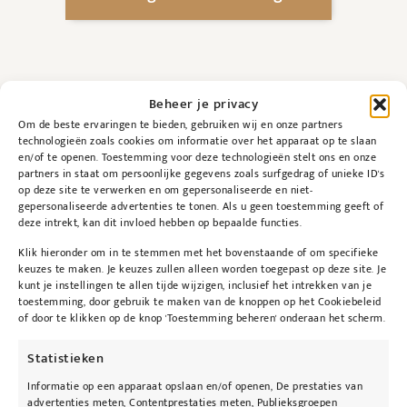
Beheer je privacy
Om de beste ervaringen te bieden, gebruiken wij en onze partners
technologieën zoals cookies om informatie over het apparaat op te slaan
en/of te openen. Toestemming voor deze technologieën stelt ons en onze
partners in staat om persoonlijke gegevens zoals surfgedrag of unieke ID's
Beschrijving
op deze site te verwerken en om gepersonaliseerde en niet-
gepersonaliseerde advertenties te tonen. Als u geen toestemming geeft of
deze intrekt, kan dit invloed hebben op bepaalde functies.
Beschrijving
Klik hieronder om in te stemmen met het bovenstaande of om specifieke
keuzes te maken. Je keuzes zullen alleen worden toegepast op deze site. Je
kunt je instellingen te allen tijde wijzigen, inclusief het intrekken van je
Reinigingslotion met 5% AHA. AHA staat voor
toestemming, door gebruik te maken van de knoppen op het Cookiebeleid
alfa-hydroxyzuur, een verzamelnaam voor
of door te klikken op de knop 'Toestemming beheren' onderaan het scherm.
organische zuren welke in cosmetica vaak
Statistieken
worden gebruikt voor hun peelende effect op
Informatie op een apparaat opslaan en/of openen, De prestaties van
de huid. Zorgt voor een diepgaande reiniging
advertenties meten, Contentprestaties meten, Publieksgroepen