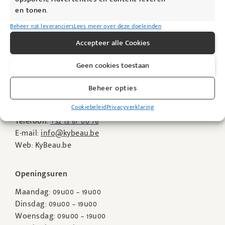
en tonen.
Beheer 1128 leveranciers
Lees meer over deze doeleinden
Accepteer alle Cookies
Geen cookies toestaan
KyBeau Cosmedisch Huidcentrum
Beheer opties
Viooltjensstraat 3
Cookiebeleid
Privacyverklaring
B-3945 Ham
Telefoon:
+32 13 67 00 76
E-mail:
info@kybeau.be
Web: KyBeau.be
Openingsuren
Maandag: 09u00 – 19u00
Dinsdag: 09u00 – 19u00
Woensdag: 09u00 – 19u00