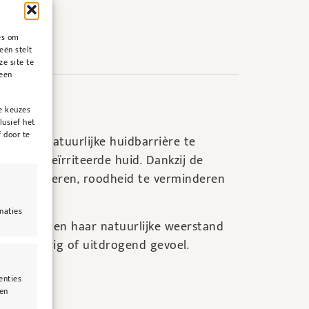
es om
eën stelt
ze site te
geen
e keuzes
lusief het
 door te
nder de natuurlijke huidbarrière te
en snel geïrriteerde huid. Dankzij de
d te kalmeren, roodheid te verminderen
naties
erstellen en haar natuurlijke weerstand
r trekkerig of uitdrogend gevoel.
enties
len