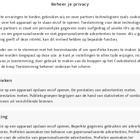
Beheer je privacy
e ervaringen te bieden, gebruiken wij en onze partners technologieën zoals cooki
 over het apparaat op te slaan en/of te openen. Toestemming voor deze technologi
e partners in staat om persoonlijke gegevens zoals surfgedrag of unieke ID's op de
 en om gepersonaliseerde en niet-gepersonaliseerde advertenties te tonen. Als u 
g geeft of deze intrekt, kan dit invloed hebben op bepaalde functies.
onder om in te stemmen met het bovenstaande of om specifieke keuzes te maken. J
een worden toegepast op deze site. Je kunt je instellingen te allen tijde wijzigen, inc
 van je toestemming, door gebruik te maken van de knoppen op het Cookiebeleid of
r die de huid grondig reinigt en make- up verwijdert zo
p de knop 'Toestemming beheren' onderaan het scherm.
r werd speciaal ontwikkeld voor de gevoelige, reactieve 
tieken
p basis van thermaal water helpt deze cleanser de hui
arrière te versterken.
ie op een apparaat opslaan en/of openen, De prestaties van advertenties meten,
restaties meten, Publieksgroepen begrijpen aan de hand van statistieken of combi
vens uit verschillende bronnen.
, kurkuma en panthenol om de huid te beschermen, te h
tige textuur zorgt voor een aangename reiniging zonde
ting
ie op een apparaat opslaan en/of openen, Beperkte gegevens gebruiken om advert
teren, Profielen aanmaken ten behoeve van gepersonaliseerde advertenties, Profie
n gezicht en ogen
n voor de selectie van gepersonaliseerde advertenties, Profielen aanmaken ter