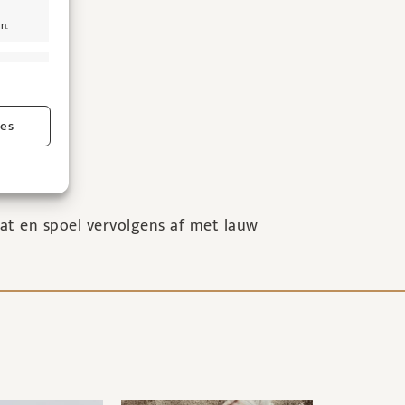
n.
jd actief
ies
jd actief
at en spoel vervolgens af met lauw