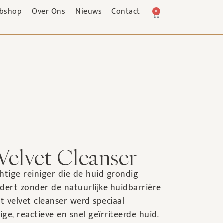
bshop
Over Ons
Nieuws
Contact
0
 Velvet Cleanser
htige reiniger die de huid grondig
jdert zonder de natuurlijke huidbarrière
st velvet cleanser werd speciaal
ge, reactieve en snel geïrriteerde huid.