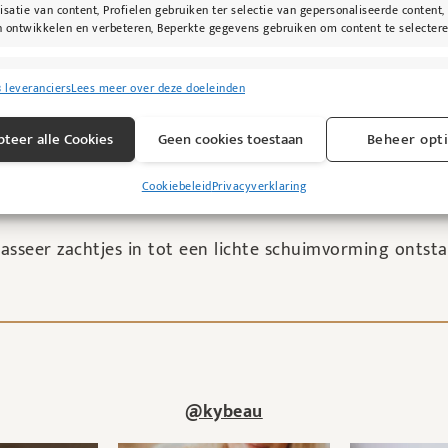
isatie van content, Profielen gebruiken ter selectie van gepersonaliseerde content,
idbarrière
 ontwikkelen en verbeteren, Beperkte gegevens gebruiken om content te selectere
 huidgevoeligheid
 geïrriteerde huid
singen
Alti
8 leveranciers
Lees meer over deze doeleinden
rlijke oorsprong
s uit andere gegevensbronnen met elkaar matchen en combineren,
lende apparaten linken, Apparaten identificeren op basis van automatisch
teer alle Cookies
Geen cookies toestaan
Beheer opt
n informatie.
 getest
zowel ’s morgens als ’s avonds
Cookiebeleid
Privacyverklaring
ragen voor beveiliging, fraude voorkomen en detecteren en
Alti
 opsporen, Advertenties en content leveren en tonen.
asseer zachtjes in tot een lichte schuimvorming ontsta
@kybeau