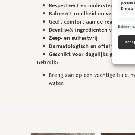
personal
Respecteert en ondersteunt de hu
Diensten
Kalmeert roodheid en vermindert
Geeft comfort aan de reactieve en
Toepas
Beheer 112
Bevat 94% ingrediënten van natuu
Gegeven
Zeep- en sulfaatvrij
Verschil
Accep
verzonde
Dermatologisch en oftalmologisch
Geschikt voor dagelijks gebruik, 
Zorg d
Gebruik:
fouten
Breng aan op een vochtige huid, m
water.