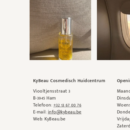
KyBeau Cosmedisch Huidcentrum
Openi
Viooltjensstraat 3
Maand
B-3945 Ham
Dinsda
Telefoon:
+32 13 67 00 76
Woens
E-mail:
info@kybeau.be
Donde
Web: KyBeau.be
Vrijda
Zaterd