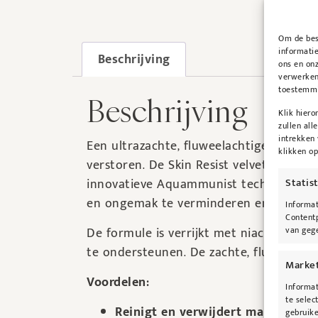
Om de best
informatie
Beschrijving
ons en onz
verwerken
toestemmin
Beschrijving
Klik hier
zullen all
intrekken
Een ultrazachte, fluweelachtige reinige
klikken o
verstoren. De Skin Resist velvet cleanse
Statis
innovatieve Aquammunist technologie o
en ongemak te verminderen en de huidb
Informat
Contentp
van gege
De formule is verrijkt met niacinamide
te ondersteunen. De zachte, fluweelach
Marke
Voordelen:
Informat
te selec
Reinigt en verwijdert make-up va
gebruike