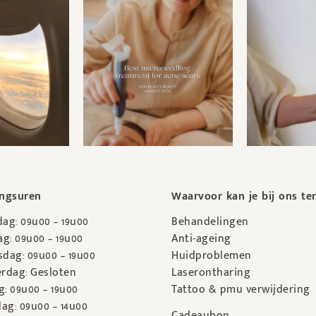
ngsuren
Waarvoor kan je bij ons te
ag: 09u00 – 19u00
Behandelingen
g: 09u00 – 19u00
Anti-ageing
dag: 09u00 – 19u00
Huidproblemen
rdag: Gesloten
Laserontharing
g: 09u00 – 19u00
Tattoo & pmu verwijdering
ag: 09u00 – 14u00
Cadeaubon