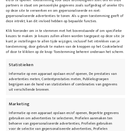
voor een zijdezachte huid
en/of te openen. Toestemming voor deze technologieën stelt ons en onze
partners in staat om persoonlijke gegevens zoals surfgedrag of unieke ID's
op deze site te verwerken en om gepersonaliseerde en niet-
Er gaat niets boven het gevoel van zachte
gepersonaliseerde advertenties te tonen. Als u geen toestemming geeft of
huid. Rebiome ReVitalize voedt de huid
deze intrekt, kan dit invloed hebben op bepaalde functies.
intensief, herstelt en brengt balans aan in een
Klik hieronder om in te stemmen met het bovenstaande of om specifieke
doffe, droge en geïrriteerde huid. De niet-
keuzes te maken. Je keuzes zullen alleen worden toegepast op deze site. Je
kunt je instellingen te allen tijde wijzigen, inclusief het intrekken van je
vette, snel absorberende formule is verrijkt
toestemming, door gebruik te maken van de knoppen op het Cookiebeleid
met luxe natuurlijke oliën die de huid zacht
of door te klikken op de knop 'Toestemming beheren' onderaan het scherm.
verzorgen en de natuurlijke huidflora in balans
Statistieken
brengen.
Informatie op een apparaat opslaan en/of openen, De prestaties van
advertenties meten, Contentprestaties meten, Publieksgroepen
Balanceer en boost je huidmicrobioom
begrijpen aan de hand van statistieken of combinaties van gegevens
uit verschillende bronnen.
Rebiome ReVitalize verzorgt het lichaam en
verhoogt de elasticiteit van de huid dankzij een
Marketing
krachtige combinatie van natuurlijke
Informatie op een apparaat opslaan en/of openen, Beperkte gegevens
ingrediënten met bewezen resultaten. Het
gebruiken om advertenties te selecteren, Profielen aanmaken ten
Fensebiome™-peptide stimuleert de natuurlijke
behoeve van gepersonaliseerde advertenties, Profielen gebruiken
voor de selectie van gepersonaliseerde advertenties, Profielen