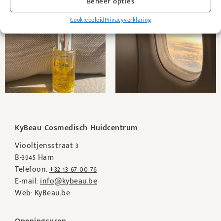
Beheer opties
Cookiebeleid
Privacyverklaring
KyBeau Cosmedisch Huidcentrum
Viooltjensstraat 3
B-3945 Ham
Telefoon:
+32 13 67 00 76
E-mail:
info@kybeau.be
Web: KyBeau.be