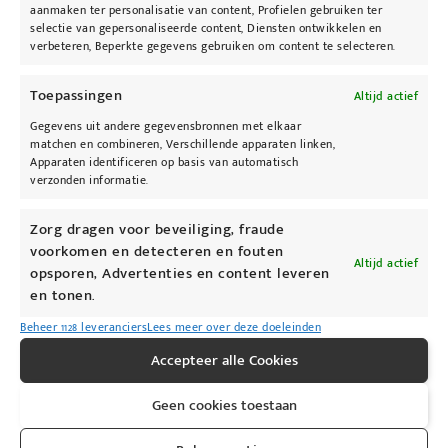
probiotische activiteit van de huid, terwijl
aanmaken ter personalisatie van content, Profielen gebruiken ter
vitamine E, argan- en baobabolie als
selectie van gepersonaliseerde content, Diensten ontwikkelen en
verbeteren, Beperkte gegevens gebruiken om content te selecteren.
antioxidanten de huid voeden en verzachten.
Toepassingen
Gebruiksaanwijzing:
Altijd actief
Gegevens uit andere gegevensbronnen met elkaar
Breng aan op het hele lichaam na het baden of
matchen en combineren, Verschillende apparaten linken,
Apparaten identificeren op basis van automatisch
douchen.
verzonden informatie.
Voor dagelijks gebruik. Geschikt voor alle
huidtypes.
Zorg dragen voor beveiliging, fraude
Vermijd contact met de ogen.
voorkomen en detecteren en fouten
Altijd actief
opsporen, Advertenties en content leveren
en tonen.
Beheer 1128 leveranciers
Lees meer over deze doeleinden
Accepteer alle Cookies
@kybeau
Geen cookies toestaan