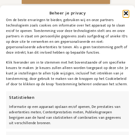
Beheer je privacy
Om de beste ervaringen te bieden, gebruiken wij en onze partners
technologieën zoals cookies om informatie over het apparaat op te slaan
en/of te openen. Toestemming voor deze technologieën stelt ons en onze
partners in staat om persoonlijke gegevens zoals surfgedrag of unieke ID's
op deze site te verwerken en om gepersonaliseerde en niet-
gepersonaliseerde advertenties te tonen. Als u geen toestemming geeft of
deze intrekt, kan dit invloed hebben op bepaalde functies.
Beschrijving
Klik hieronder om in te stemmen met het bovenstaande of om specifieke
keuzes te maken. Je keuzes zullen alleen worden toegepast op deze site. Je
kunt je instellingen te allen tijde wijzigen, inclusief het intrekken van je
Beschrijving
toestemming, door gebruik te maken van de knoppen op het Cookiebeleid
of door te klikken op de knop 'Toestemming beheren' onderaan het scherm.
Gebruiksaanwijzing
Statistieken
Gebruik 2 maal daags, in de ochtend en avond.
Informatie op een apparaat opslaan en/of openen, De prestaties van
Maak de handen en het gelaat vochtig en
advertenties meten, Contentprestaties meten, Publieksgroepen
begrijpen aan de hand van statistieken of combinaties van gegevens
masseer de reiniger in de huid met zachte,
uit verschillende bronnen.
cirkelvormige bewegingen. Spoel af met lauw