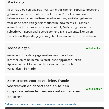
warm water en dep de huid droog.
Marketing
Informatie op een apparaat opslaan en/of openen, Beperkte gegevens
Huidtypen
gebruiken om advertenties te selecteren, Profielen aanmaken ten
Geschikt voor alle huidtypen.
behoeve van gepersonaliseerde advertenties, Profielen gebruiken
voor de selectie van gepersonaliseerde advertenties, Profielen
– Papaya fruitzuren en polymelkzuur
aanmaken ter personalisatie van content, Profielen gebruiken ter
selectie van gepersonaliseerde content, Diensten ontwikkelen en
verwijderen vuil en dode huidcellen
verbeteren, Beperkte gegevens gebruiken om content te selecteren.
– Rimpels en fijne lijntjes verminderen
– Zorgt voor een betere opname van
Toepassingen
Altijd actief
producten
Gegevens uit andere gegevensbronnen met elkaar
matchen en combineren, Verschillende apparaten linken,
Probeer dit twee-in-een reinigingsmiddel en
Apparaten identificeren op basis van automatisch
verzonden informatie.
een exfoliator die je teint gezond houdt.
Waarschuwing
Zorg dragen voor beveiliging, fraude
Vermijd dat het product in de ogen terecht
voorkomen en detecteren en fouten
Altijd actief
komt. Als het product in de ogen terecht komt,
opsporen, Advertenties en content leveren
en tonen.
direct uitspoelen met water. Op
kamertemperatuur bewaren bij 15°C-25°C.
Beheer 1128 leveranciers
Lees meer over deze doeleinden