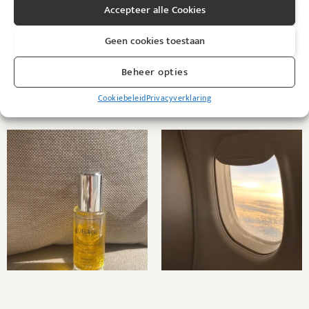
Weghouden van direct zonlicht.
Accepteer alle Cookies
Geen cookies toestaan
Beheer opties
Cookiebeleid
Privacyverklaring
@kybeau