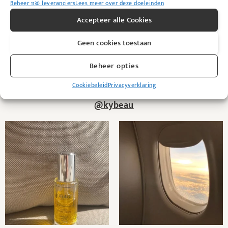
Beheer 1130 leveranciers
Lees meer over deze doeleinden
ingrediënten in dit product.
Accepteer alle Cookies
Geen cookies toestaan
Beheer opties
Cookiebeleid
Privacyverklaring
@kybeau