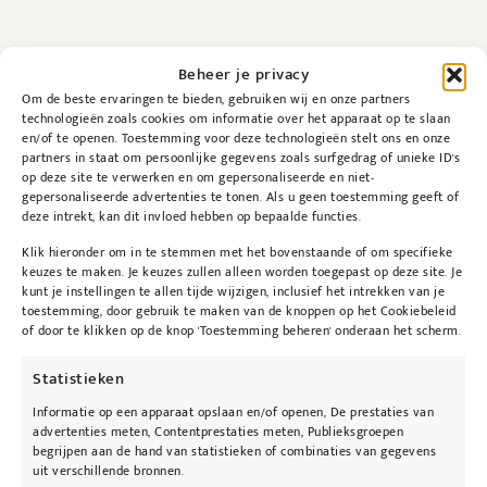
Beheer je privacy
Om de beste ervaringen te bieden, gebruiken wij en onze partners
technologieën zoals cookies om informatie over het apparaat op te slaan
en/of te openen. Toestemming voor deze technologieën stelt ons en onze
Beschrijving
partners in staat om persoonlijke gegevens zoals surfgedrag of unieke ID's
op deze site te verwerken en om gepersonaliseerde en niet-
gepersonaliseerde advertenties te tonen. Als u geen toestemming geeft of
deze intrekt, kan dit invloed hebben op bepaalde functies.
Beschrijving
Klik hieronder om in te stemmen met het bovenstaande of om specifieke
keuzes te maken. Je keuzes zullen alleen worden toegepast op deze site. Je
Gebruiksaanwijzing
kunt je instellingen te allen tijde wijzigen, inclusief het intrekken van je
toestemming, door gebruik te maken van de knoppen op het Cookiebeleid
Gebruik eenmaal daags, in de ochtend. Breng 5-
of door te klikken op de knop 'Toestemming beheren' onderaan het scherm.
7 druppels aan op het hele gelaat, hals en
Statistieken
decolleté indien gewenst. Masseer het product
in.
Informatie op een apparaat opslaan en/of openen, De prestaties van
advertenties meten, Contentprestaties meten, Publieksgroepen
begrijpen aan de hand van statistieken of combinaties van gegevens
Huidtypen
uit verschillende bronnen.