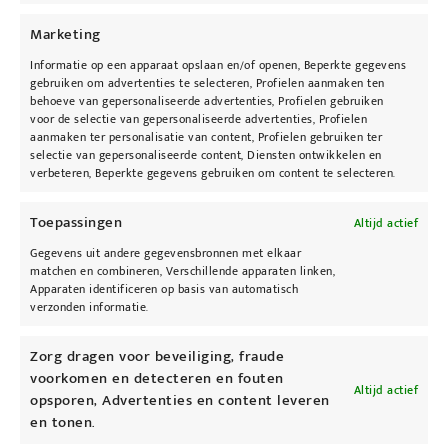
Geschikt voor alle huidtypen.
Marketing
– Vervaagt pigmentvlekken met 4% arbutine
– Minimaliseert rimpels
Informatie op een apparaat opslaan en/of openen, Beperkte gegevens
gebruiken om advertenties te selecteren, Profielen aanmaken ten
– Biedt antioxidatieve bescherming met 10%
behoeve van gepersonaliseerde advertenties, Profielen gebruiken
vitamine C
voor de selectie van gepersonaliseerde advertenties, Profielen
aanmaken ter personalisatie van content, Profielen gebruiken ter
selectie van gepersonaliseerde content, Diensten ontwikkelen en
Fleur uw teint op met behulp van dit
verbeteren, Beperkte gegevens gebruiken om content te selecteren.
oplichtende Obagivitamine C-serum.
Waarschuwing
Toepassingen
Altijd actief
Contact met ogen vermijden. Uitsluitend voor
Gegevens uit andere gegevensbronnen met elkaar
uitwendig gebruik. Buiten zicht van kinderen
matchen en combineren, Verschillende apparaten linken,
Apparaten identificeren op basis van automatisch
houden. Bewaar het product bij 10°C-25°C in
verzonden informatie.
een donkere plaats. Buiten invloed van direct
zonlicht bewaren. Na gebruik het product
Zorg dragen voor beveiliging, fraude
voorkomen en detecteren en fouten
goed afsluiten met de dop. Een eventuele
Altijd actief
opsporen, Advertenties en content leveren
verandering van kleur is een natuurlijke
en tonen.
gebeurtenis ten gevolge van de actieve