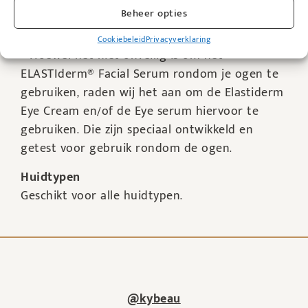
Beheer opties
worden met het Nu-Derm systeem, mits deze
aangebracht wordt na de reiniger en toner.
Cookiebeleid
Privacyverklaring
– Hoewel het niet onveilig is om het
ELASTIderm® Facial Serum rondom je ogen te
gebruiken, raden wij het aan om de Elastiderm
Eye Cream en/of de Eye serum hiervoor te
gebruiken. Die zijn speciaal ontwikkeld en
getest voor gebruik rondom de ogen.
Huidtypen
Geschikt voor alle huidtypen.
@kybeau