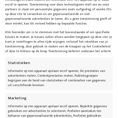
en/of te openen. Toestemming voor deze technologieën stelt ons en onze
Beschrijving
partners in staat om persoonlijke gegevens zoals surfgedrag of unieke ID's
op deze site te verwerken en om gepersonaliseerde en niet-
gepersonaliseerde advertenties te tonen. Als u geen toestemming geeft of
deze intrekt, kan dit invloed hebben op bepaalde functies.
Beschrijving
Klik hieronder om in te stemmen met het bovenstaande of om specifieke
keuzes te maken. Je keuzes zullen alleen worden toegepast op deze site. Je
kunt je instellingen te allen tijde wijzigen, inclusief het intrekken van je
Highlights
toestemming, door gebruik te maken van de knoppen op het Cookiebeleid
– FlexFluid-technologie: Creëert een zachte,
of door te klikken op de knop 'Toestemming beheren' onderaan het scherm.
elegante en lichtgewicht applicatie-ervaring.
Statistieken
Verhoogt de elasticiteit van de huid in slechts
24 uur
Informatie op een apparaat opslaan en/of openen, De prestaties van
advertenties meten, Contentprestaties meten, Publieksgroepen
– Beschermt het fragile elastine netwerk
begrijpen aan de hand van statistieken of combinaties van gegevens
– Verbetert de huidelastiteit
uit verschillende bronnen.
– Verbetert de veerkracht en stevigheid van de
Marketing
huid
– Extra verbeteringen bij continue gebruik in
Informatie op een apparaat opslaan en/of openen, Beperkte gegevens
gebruiken om advertenties te selecteren, Profielen aanmaken ten
slechts 2 weken
behoeve van gepersonaliseerde advertenties, Profielen gebruiken