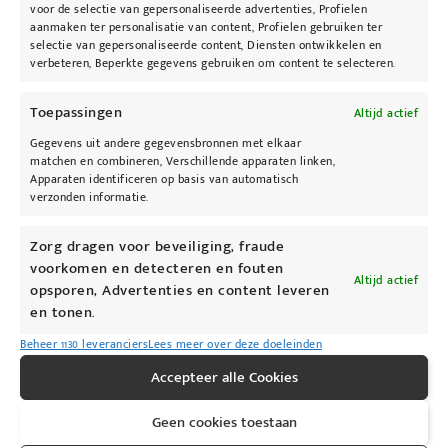
voor de selectie van gepersonaliseerde advertenties, Profielen
Gebruiksaanwijzing
aanmaken ter personalisatie van content, Profielen gebruiken ter
selectie van gepersonaliseerde content, Diensten ontwikkelen en
Breng na reiniging en toner dagelijks 2-3
verbeteren, Beperkte gegevens gebruiken om content te selecteren.
pompjes ELASTIderm® Facial Serum aan, vóór
het aanbrengen van een moisturizer. Voor het
Toepassingen
Altijd actief
beste resultaat het ELASTIderm® Facial Serum
Gegevens uit andere gegevensbronnen met elkaar
tweemaal daags ’s ochtends en’ s avonds
matchen en combineren, Verschillende apparaten linken,
Apparaten identificeren op basis van automatisch
aanbrengen op een schoon, droog gezicht, hals
verzonden informatie.
en decolleté.
Zorg dragen voor beveiliging, fraude
Het gebruik i.c.m. andere producten:
voorkomen en detecteren en fouten
Altijd actief
– ELASTIderm® Facial Serum kan aangebracht
opsporen, Advertenties en content leveren
worden voor het gebruik van producten met
en tonen.
arbutine, retinol en retinol.
Beheer 1130 leveranciers
Lees meer over deze doeleinden
– I.c.m. Professional-C ® Serum is het advies om
Accepteer alle Cookies
het vitamine C serum voor het gebruik van de
ELASTIderm® Facial Serum aan te brengen.
Geen cookies toestaan
– Het ELASTIderm® Facial Serum kan gebruikt