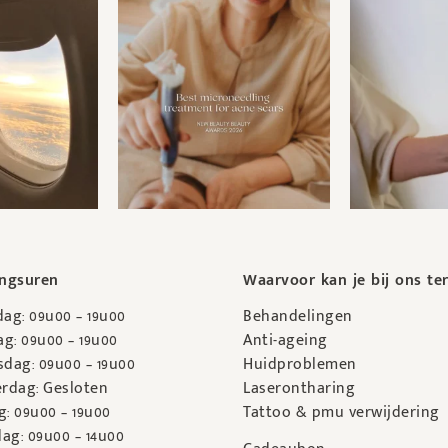
ngsuren
Waarvoor kan je bij ons te
ag: 09u00 – 19u00
Behandelingen
g: 09u00 – 19u00
Anti-ageing
dag: 09u00 – 19u00
Huidproblemen
rdag: Gesloten
Laserontharing
g: 09u00 – 19u00
Tattoo & pmu verwijdering
ag: 09u00 – 14u00