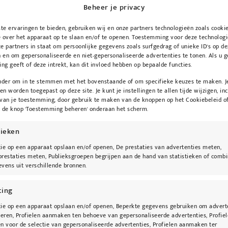
Beheer je privacy
Breng ELASTIderm Eye Cr
gezonde oogcontour.
e ervaringen te bieden, gebruiken wij en onze partners technologieën zoals cooki
 over het apparaat op te slaan en/of te openen. Toestemming voor deze technologi
€
132,00
e partners in staat om persoonlijke gegevens zoals surfgedrag of unieke ID's op de
 en om gepersonaliseerde en niet-gepersonaliseerde advertenties te tonen. Als u 
g geeft of deze intrekt, kan dit invloed hebben op bepaalde functies.
Toevoegen aan
onder om in te stemmen met het bovenstaande of om specifieke keuzes te maken. J
een worden toegepast op deze site. Je kunt je instellingen te allen tijde wijzigen, inc
 van je toestemming, door gebruik te maken van de knoppen op het Cookiebeleid of
p de knop 'Toestemming beheren' onderaan het scherm.
tieken
ie op een apparaat opslaan en/of openen, De prestaties van advertenties meten,
restaties meten, Publieksgroepen begrijpen aan de hand van statistieken of combi
vens uit verschillende bronnen.
ting
ie op een apparaat opslaan en/of openen, Beperkte gegevens gebruiken om advert
teren, Profielen aanmaken ten behoeve van gepersonaliseerde advertenties, Profie
n voor de selectie van gepersonaliseerde advertenties, Profielen aanmaken ter