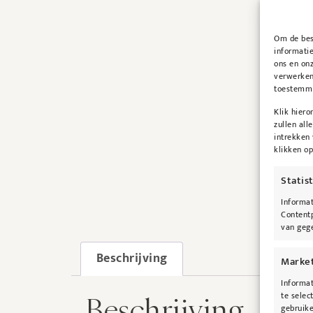
Om de best
informatie
ons en onz
verwerken
toestemmin
Klik hier
zullen all
intrekken
klikken o
Statis
Informat
Contentp
van gege
Beschrijving
Marke
Informat
te selec
Beschrijving
gebruike