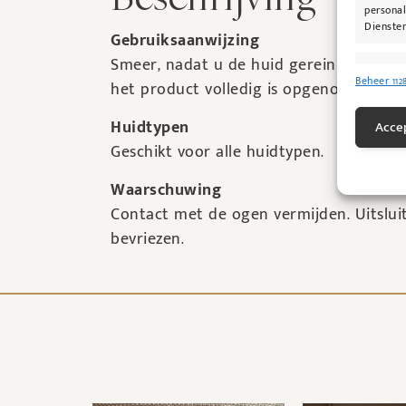
personal
Diensten
Gebruiksaanwijzing
Smeer, nadat u de huid gereinigd hebt,
Toepas
Beheer 112
het product volledig is opgenomen. Voor
Gegeven
Verschil
Huidtypen
Accep
verzonde
Geschikt voor alle huidtypen.
Zorg d
Waarschuwing
fouten
Contact met de ogen vermijden. Uitsluit
bevriezen.