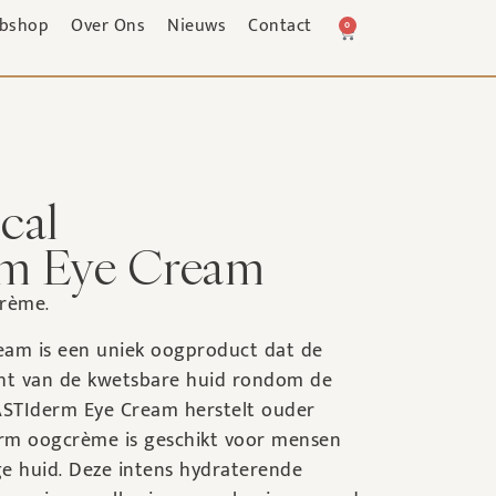
bshop
Over Ons
Nieuws
Contact
0
cal
m Eye Cream
rème.
am is een uniek oogproduct dat de
acht van de kwetsbare huid rondom de
ASTIderm Eye Cream herstelt ouder
rm oogcrème is geschikt voor mensen
e huid. Deze intens hydraterende