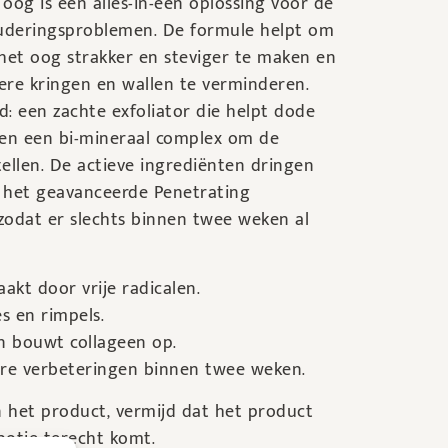
og is een alles-in-een oplossing voor de
deringsproblemen. De formule helpt om
het oog strakker en steviger te maken en
nkere kringen en wallen te verminderen.
d: een zachte exfoliator die helpt dode
 en een bi-mineraal complex om de
stellen. De actieve ingrediënten dringen
r het geavanceerde Penetrating
zodat er slechts binnen twee weken al
aakt door vrije radicalen.
es en rimpels.
 en bouwt collageen op.
are verbeteringen binnen twee weken.
 het product, vermijd dat het product
potje terecht komt.