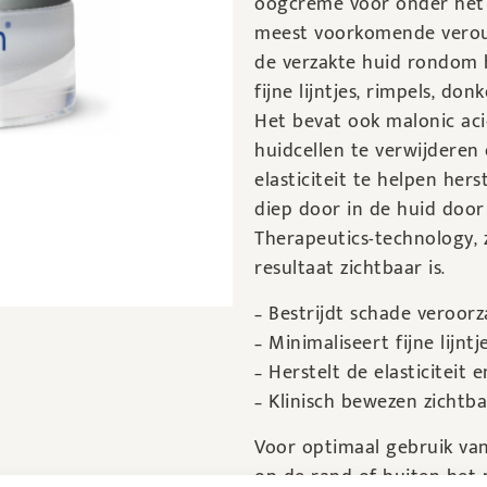
oogcrème voor onder het o
meest voorkomende verou
de verzakte huid rondom 
fijne lijntjes, rimpels, do
Het bevat ook malonic aci
huidcellen te verwijderen
elasticiteit te helpen her
diep door in de huid doo
Therapeutics-technology, 
resultaat zichtbaar is.
– Bestrijdt schade veroorz
– Minimaliseert fijne lijntj
– Herstelt de elasticiteit
– Klinisch bewezen zichtb
Voor optimaal gebruik van
op de rand of buiten het 