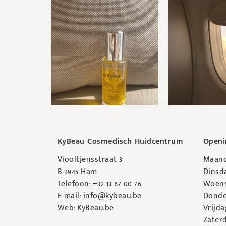
KyBeau Cosmedisch Huidcentrum
Openi
Viooltjensstraat 3
Maand
B-3945 Ham
Dinsda
Telefoon:
+32 13 67 00 76
Woens
E-mail:
info@kybeau.be
Donde
Web: KyBeau.be
Vrijda
Zaterd