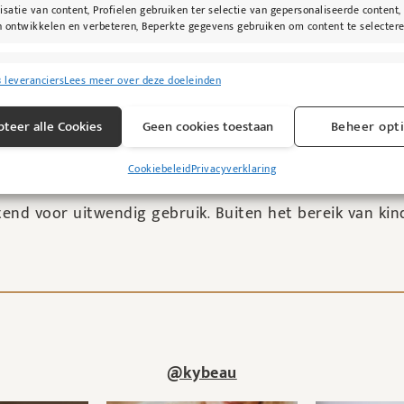
isatie van content, Profielen gebruiken ter selectie van gepersonaliseerde content,
 ontwikkelen en verbeteren, Beperkte gegevens gebruiken om content te selectere
 voorzichtig kleine beetjes ELASTIDerm Eye Cream op 
singen
Alti
8 leveranciers
Lees meer over deze doeleinden
 het beste resultaat brengt u het product 1-2 maal daa
s uit andere gegevensbronnen met elkaar matchen en combineren,
lende apparaten linken, Apparaten identificeren op basis van automatisch
teer alle Cookies
Geen cookies toestaan
Beheer opt
n informatie.
Cookiebeleid
Privacyverklaring
ragen voor beveiliging, fraude voorkomen en detecteren en
Alti
 opsporen, Advertenties en content leveren en tonen.
end voor uitwendig gebruik. Buiten het bereik van kind
@kybeau