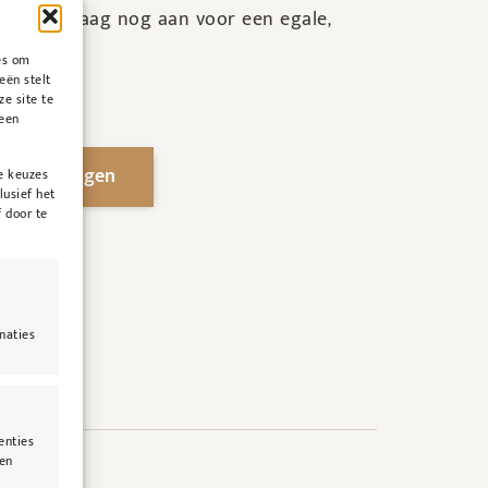
eam vandaag nog aan voor een egale,
es om
eën stelt
ze site te
geen
 winkelwagen
e keuzes
lusief het
 door te
naties
enties
len