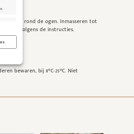
n.
het gebied rond de ogen. Inmasseren tot
jd actief
gs aan volgens de instructies.
ies
jd actief
eren bewaren, bij 8°C-25°C. Niet