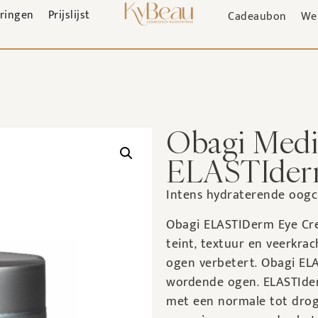
aringen
Prijslijst
Cadeaubon
We
Obagi Medi
ELASTIder
Intens hydraterende oogc
Obagi ELASTIDerm Eye Cre
teint, textuur en veerkr
ogen verbetert. Obagi EL
wordende ogen. ELASTIde
met een normale tot drog