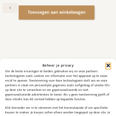
Toevoegen aan winkelwagen
Beheer je privacy
Beschrijving
Om de beste ervaringen te bieden, gebruiken wij en onze partners
technologieën zoals cookies om informatie over het apparaat op te slaan
en/of te openen. Toestemming voor deze technologieën stelt ons en onze
Beschrijving
partners in staat om persoonlijke gegevens zoals surfgedrag of unieke ID's
op deze site te verwerken en om gepersonaliseerde en niet-
gepersonaliseerde advertenties te tonen. Als u geen toestemming geeft of
Geeft maximale bescherming tegen UVA en
deze intrekt, kan dit invloed hebben op bepaalde functies.
UVB straling en beschermd tegen oxidatieve
Klik hieronder om in te stemmen met het bovenstaande of om specifieke
schade en photo-aging.
keuzes te maken. Je keuzes zullen alleen worden toegepast op deze site. Je