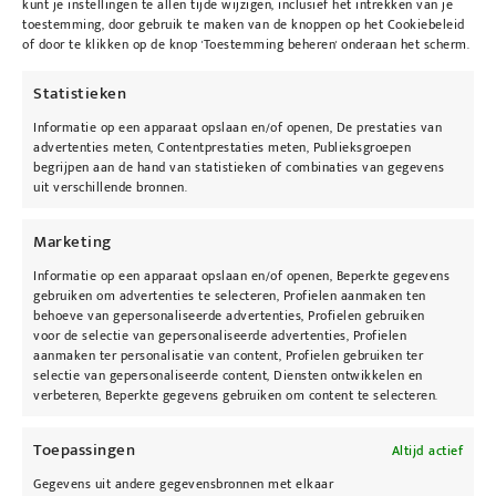
kunt je instellingen te allen tijde wijzigen, inclusief het intrekken van je
toestemming, door gebruik te maken van de knoppen op het Cookiebeleid
Het voelt zijdezacht en fluweelachtig aan. Het
of door te klikken op de knop 'Toestemming beheren' onderaan het scherm.
geeft een “soft focus” effect.
Statistieken
Product voordelen:
Informatie op een apparaat opslaan en/of openen, De prestaties van
advertenties meten, Contentprestaties meten, Publieksgroepen
Geschikt voor elke huidtype.
begrijpen aan de hand van statistieken of combinaties van gegevens
Bevat UVA én UVB bescherming.
uit verschillende bronnen.
Voedt tevens uw huid zodat deze niet
uitdroogt.
Marketing
Ideaal voor tijdens de zwangerschap of
Informatie op een apparaat opslaan en/of openen, Beperkte gegevens
gebruiken om advertenties te selecteren, Profielen aanmaken ten
IPL/Laser behandelingen.
behoeve van gepersonaliseerde advertenties, Profielen gebruiken
Producteigenschappen:
voor de selectie van gepersonaliseerde advertenties, Profielen
aanmaken ter personalisatie van content, Profielen gebruiken ter
Huidconditie: Vochtarme / Trekkerige huid,
selectie van gepersonaliseerde content, Diensten ontwikkelen en
verbeteren, Beperkte gegevens gebruiken om content te selecteren.
Gepigmenteerde huid, Littekens /
Brandwonden, Zwangerschapshuid, Droge huid,
Toepassingen
Altijd actief
Huidveroudering
Gegevens uit andere gegevensbronnen met elkaar