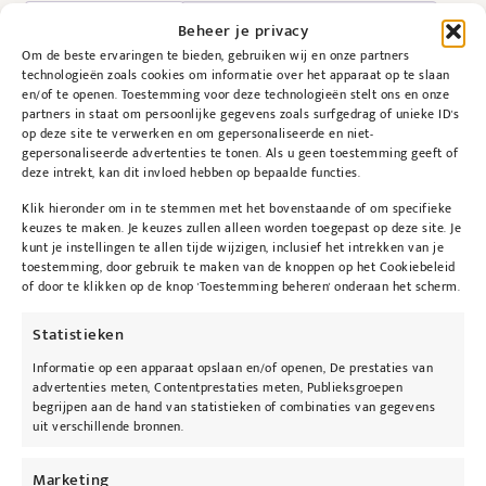
Beschrijving
Bijkomende informatie
Beheer je privacy
Om de beste ervaringen te bieden, gebruiken wij en onze partners
technologieën zoals cookies om informatie over het apparaat op te slaan
Beschrijving
en/of te openen. Toestemming voor deze technologieën stelt ons en onze
partners in staat om persoonlijke gegevens zoals surfgedrag of unieke ID's
op deze site te verwerken en om gepersonaliseerde en niet-
gepersonaliseerde advertenties te tonen. Als u geen toestemming geeft of
deze intrekt, kan dit invloed hebben op bepaalde functies.
PurePressed Eye Shadow Kit is een sterk
Klik hieronder om in te stemmen met het bovenstaande of om specifieke
keuzes te maken. Je keuzes zullen alleen worden toegepast op deze site. Je
gepigmenteerd mineraal oogschaduwpalet dat
kunt je instellingen te allen tijde wijzigen, inclusief het intrekken van je
telkens vijf kleuren bevat die mooi bij elkaar
toestemming, door gebruik te maken van de knoppen op het Cookiebeleid
of door te klikken op de knop 'Toestemming beheren' onderaan het scherm.
passen en waarmee je tal van looks kan
creëren. De oogschaduw blijft lang zitten en
Statistieken
geeft je een stralende blik.
Informatie op een apparaat opslaan en/of openen, De prestaties van
advertenties meten, Contentprestaties meten, Publieksgroepen
Gebruik
begrijpen aan de hand van statistieken of combinaties van gegevens
uit verschillende bronnen.
Breng eerst de smooth affair for eyes aan.
Deze primer zorgt ervoor dat de oogschaduw
Marketing