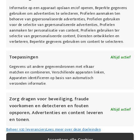
onberispelijk blijft zitten.
Informatie op een apparaat opslaan en/of openen, Beperkte gegevens
Breng een kleine hoeveelheid oogschaduw aan
gebruiken om advertenties te selecteren, Profielen aanmaken ten
behoeve van gepersonaliseerde advertenties, Profielen gebruiken
met de
jane
voor de selectie van gepersonaliseerde advertenties, Profielen
iredale
oogschaduwpenselen(
Crease
aanmaken ter personalisatie van content, Profielen gebruiken ter
selectie van gepersonaliseerde content, Diensten ontwikkelen en
Brush
,
Delux Shader Brush
). Dankzij de
verbeteren, Beperkte gegevens gebruiken om content te selecteren.
supersterke pigmentatie en mineralen heb je
niet veel product nodig. Begin met een beetje
Toepassingen
Altijd actief
en bouw op indien nodig. Meng en blend de
Gegevens uit andere gegevensbronnen met elkaar
kleuren tot het gewenste resultaat.
matchen en combineren, Verschillende apparaten linken,
Apparaten identificeren op basis van automatisch
verzonden informatie.
TIP:
Maak je oogschaduwpenseel vochtig met
een
Hydratation Spray
voor een nog intensere
Zorg dragen voor beveiliging, fraude
kleur.
voorkomen en detecteren en fouten
Altijd actief
opsporen, Advertenties en content leveren
Niet zeker van je kleur? Kom langs bij KyBeau
en tonen.
voor een persoonlijk advies en een gratis
Beheer 1130 leveranciers
Lees meer over deze doeleinden
kleurtest.
Accepteer alle Cookies