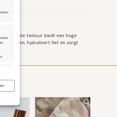
naties
up. De lichte textuur biedt een hoge
enties
grediënten, hydrateert het en zorgt
len
n.
jd actief
ies
jd actief