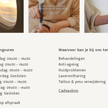
ngsuren
Waarvoor kan je bij ons te
ag: 09u00 – 19u00
Behandelingen
g: 09u00 – 19u00
Anti-ageing
dag: 09u00 – 19u00
Huidproblemen
rdag: Gesloten
Laserontharing
g: 09u00 – 19u00
Tattoo & pmu verwijdering
ag: 09u00 – 14u00
Cadeaubon
g: Gesloten
op afspraak