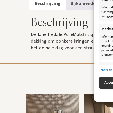
Beschrijving
Bijkomende informa
Informat
Contentp
van gege
Beschrijving
Marke
De Jane Iredale PureMatch Liquid Concea
Informat
dekking om donkere kringen en oneffen
te selec
gebruike
het de hele dag voor een stralende tein
personal
Diensten
Toepas
Beheer 112
Gegeven
Verschil
Accep
verzonde
Zorg d
fouten