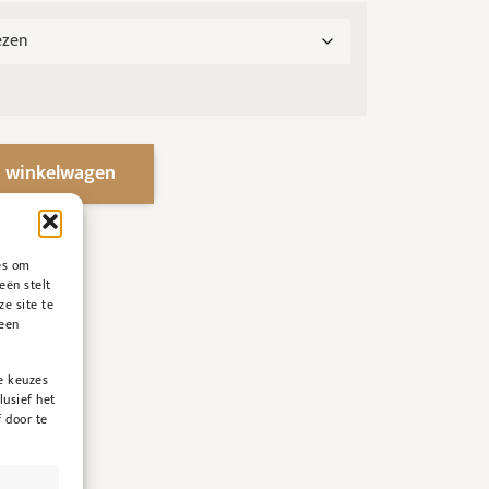
 winkelwagen
es om
eën stelt
ze site te
geen
e keuzes
lusief het
 door te