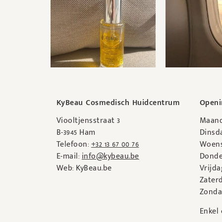
KyBeau Cosmedisch Huidcentrum
Openi
Viooltjensstraat 3
Maand
B-3945 Ham
Dinsda
Telefoon:
+32 13 67 00 76
Woens
E-mail:
info@kybeau.be
Donde
Web: KyBeau.be
Vrijda
Zaterd
Zonda
Enkel 