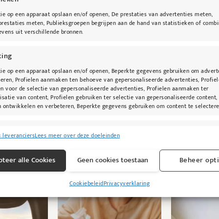
tie
ie op een apparaat opslaan en/of openen, De prestaties van advertenties meten,
restaties meten, Publieksgroepen begrijpen aan de hand van statistieken of combi
vens uit verschillende bronnen.
ting
ler is een veelzijdig product voor een perfecte make-
ie op een apparaat opslaan en/of openen, Beperkte gegevens gebruiken om advert
heden te camoufleren. Verrijkt met huidverzorgende in
teren, Profielen aanmaken ten behoeve van gepersonaliseerde advertenties, Profie
n voor de selectie van gepersonaliseerde advertenties, Profielen aanmaken ter
t.
isatie van content, Profielen gebruiken ter selectie van gepersonaliseerde content,
 ontwikkelen en verbeteren, Beperkte gegevens gebruiken om content te selectere
singen
Alti
8 leveranciers
Lees meer over deze doeleinden
s uit andere gegevensbronnen met elkaar matchen en combineren,
lende apparaten linken, Apparaten identificeren op basis van automatisch
teer alle Cookies
Geen cookies toestaan
Beheer opt
n informatie.
@kybeau
Cookiebeleid
Privacyverklaring
ragen voor beveiliging, fraude voorkomen en detecteren en
Alti
 opsporen, Advertenties en content leveren en tonen.