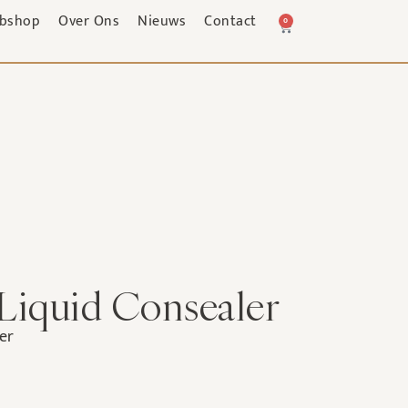
bshop
Over Ons
Nieuws
Contact
0
Liquid Consealer
er