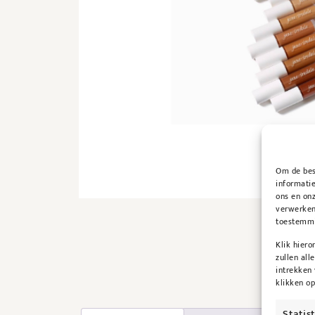
Om de best
informatie
ons en onz
verwerken
toestemmin
Klik hier
zullen all
intrekken
klikken o
Statis