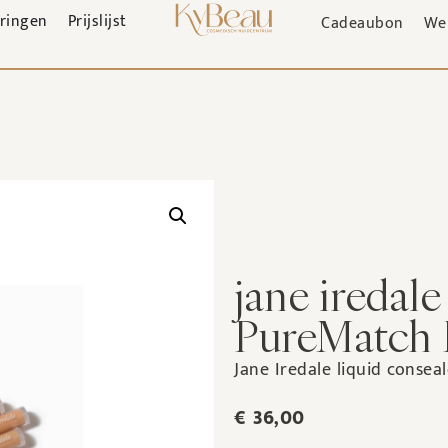
aringen
Prijslijst
Cadeaubon
We
jane iredale
PureMatch 
Jane Iredale liquid conseal
€
36,00