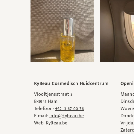
KyBeau Cosmedisch Huidcentrum
Openi
Viooltjensstraat 3
Maand
B-3945 Ham
Dinsda
Telefoon:
+32 13 67 00 76
Woens
E-mail:
info@kybeau.be
Donde
Web: KyBeau.be
Vrijda
Zaterd