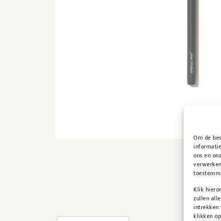
Om de best
informatie
ons en onz
verwerken
toestemmin
Klik hier
zullen all
intrekken
klikken o