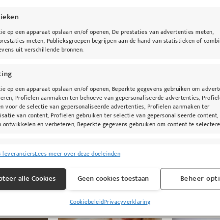
tieken
ie op een apparaat opslaan en/of openen, De prestaties van advertenties meten,
restaties meten, Publieksgroepen begrijpen aan de hand van statistieken of combi
vens uit verschillende bronnen.
engen van crème- en poeder oog- en teintproduten.
ting
ie op een apparaat opslaan en/of openen, Beperkte gegevens gebruiken om advert
teren, Profielen aanmaken ten behoeve van gepersonaliseerde advertenties, Profie
n voor de selectie van gepersonaliseerde advertenties, Profielen aanmaken ter
isatie van content, Profielen gebruiken ter selectie van gepersonaliseerde content,
 ontwikkelen en verbeteren, Beperkte gegevens gebruiken om content te selectere
singen
Alti
8 leveranciers
Lees meer over deze doeleinden
s uit andere gegevensbronnen met elkaar matchen en combineren,
lende apparaten linken, Apparaten identificeren op basis van automatisch
teer alle Cookies
Geen cookies toestaan
Beheer opt
n informatie.
@kybeau
Cookiebeleid
Privacyverklaring
ragen voor beveiliging, fraude voorkomen en detecteren en
Alti
 opsporen, Advertenties en content leveren en tonen.