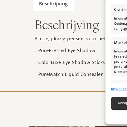
Beschrijving
Statis
Informat
Beschrijving
Contentp
van gege
Platte, pluizig penseel voor het aanbr
Marke
– PurePressed Eye Shadow
Informat
te selec
– ColorLuxe Eye Shadow Sticks
gebruike
personal
Diensten
– PureMatch Liquid Consealer
Toepas
Beheer 112
Gegeven
Verschil
Accep
verzonde
Zorg d
fouten