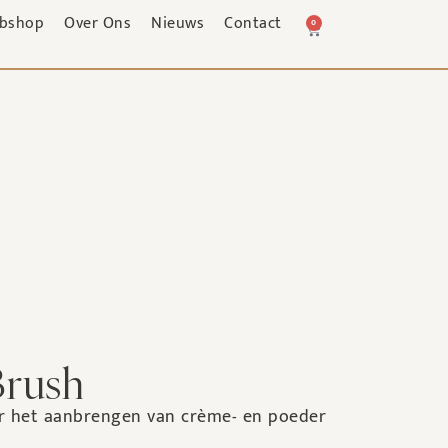
bshop
Over Ons
Nieuws
Contact
0
Brush
oor het aanbrengen van crème- en poeder