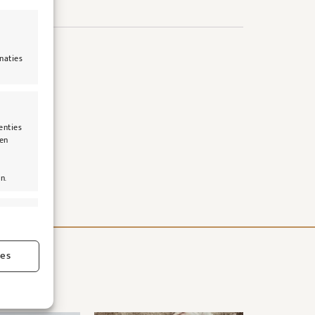
naties
enties
len
n.
jd actief
ies
jd actief