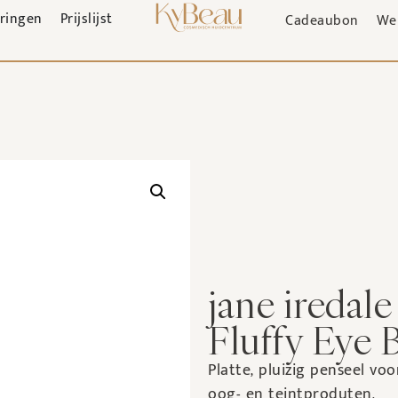
aringen
Prijslijst
Cadeaubon
We
jane iredale
Fluffy Eye 
Platte, pluizig penseel v
oog- en teintproduten.