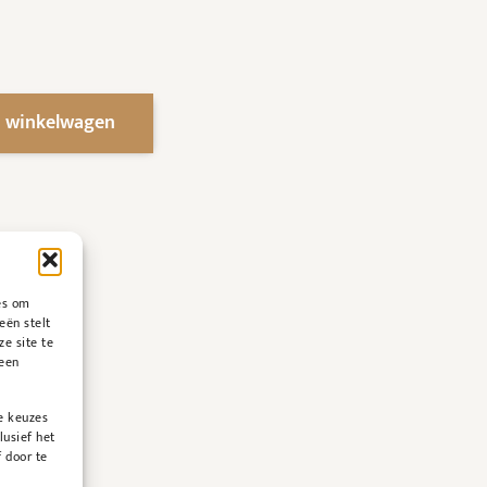
 winkelwagen
es om
eën stelt
ze site te
geen
e keuzes
lusief het
 door te