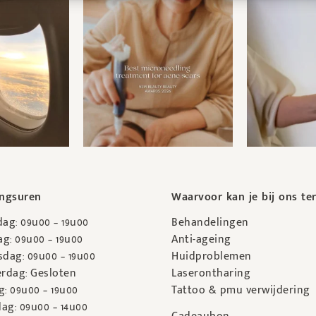
ngsuren
Waarvoor kan je bij ons te
ag: 09u00 – 19u00
Behandelingen
g: 09u00 – 19u00
Anti-ageing
dag: 09u00 – 19u00
Huidproblemen
rdag: Gesloten
Laserontharing
g: 09u00 – 19u00
Tattoo & pmu verwijdering
ag: 09u00 – 14u00