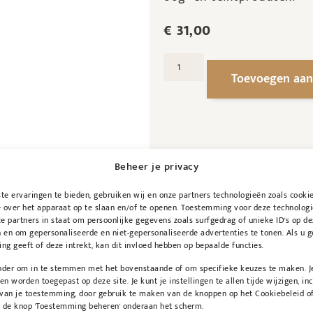
€
31,00
Toevoegen aan
Beheer je privacy
e ervaringen te bieden, gebruiken wij en onze partners technologieën zoals cooki
 over het apparaat op te slaan en/of te openen. Toestemming voor deze technologi
e partners in staat om persoonlijke gegevens zoals surfgedrag of unieke ID's op de
 en om gepersonaliseerde en niet-gepersonaliseerde advertenties te tonen. Als u 
g geeft of deze intrekt, kan dit invloed hebben op bepaalde functies.
onder om in te stemmen met het bovenstaande of om specifieke keuzes te maken. J
een worden toegepast op deze site. Je kunt je instellingen te allen tijde wijzigen, inc
 van je toestemming, door gebruik te maken van de knoppen op het Cookiebeleid of
p de knop 'Toestemming beheren' onderaan het scherm.