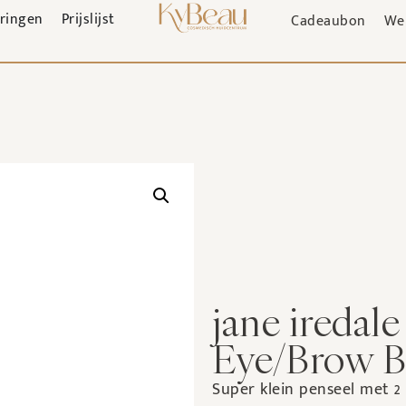
aringen
Prijslijst
Cadeaubon
We
jane iredale
Eye/Brow B
Super klein penseel met 