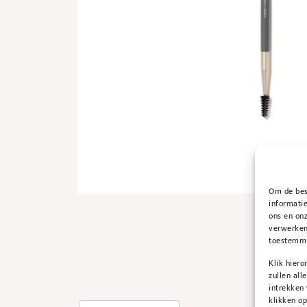
Om de best
informatie
ons en onz
verwerken
toestemmin
Klik hier
zullen all
intrekken
klikken o