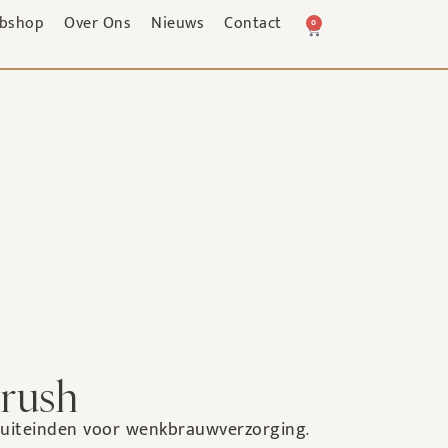
bshop
Over Ons
Nieuws
Contact
0
rush
2 uiteinden voor wenkbrauwverzorging.