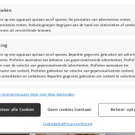
tieken
ie op een apparaat opslaan en/of openen, De prestaties van advertenties meten,
restaties meten, Publieksgroepen begrijpen aan de hand van statistieken of combi
vens uit verschillende bronnen.
oor wenkbrauwverzorging en het aanbrengen van vloeib
ting
ie op een apparaat opslaan en/of openen, Beperkte gegevens gebruiken om advert
teren, Profielen aanmaken ten behoeve van gepersonaliseerde advertenties, Profie
n voor de selectie van gepersonaliseerde advertenties, Profielen aanmaken ter
isatie van content, Profielen gebruiken ter selectie van gepersonaliseerde content,
 ontwikkelen en verbeteren, Beperkte gegevens gebruiken om content te selectere
singen
Alti
0 leveranciers
Lees meer over deze doeleinden
s uit andere gegevensbronnen met elkaar matchen en combineren,
lende apparaten linken, Apparaten identificeren op basis van automatisch
teer alle Cookies
Geen cookies toestaan
Beheer opt
n informatie.
@kybeau
Cookiebeleid
Privacyverklaring
ragen voor beveiliging, fraude voorkomen en detecteren en
Alti
 opsporen, Advertenties en content leveren en tonen.