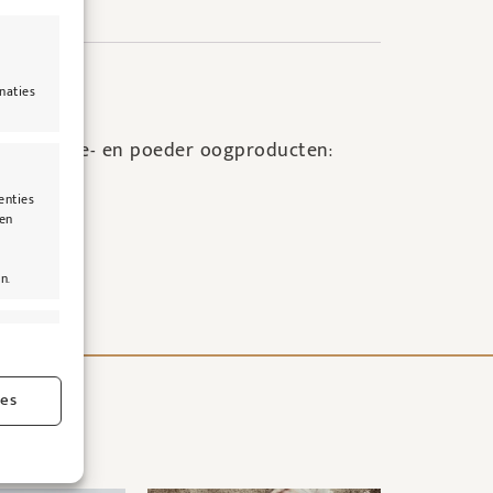
naties
are, crème- en poeder oogproducten:
enties
len
n.
jd actief
ies
jd actief