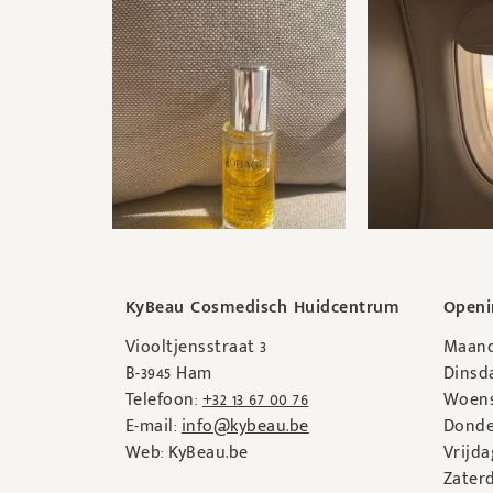
KyBeau Cosmedisch Huidcentrum
Openi
Viooltjensstraat 3
Maand
B-3945 Ham
Dinsda
Telefoon:
+32 13 67 00 76
Woens
E-mail:
info@kybeau.be
Donde
Web: KyBeau.be
Vrijda
Zaterd