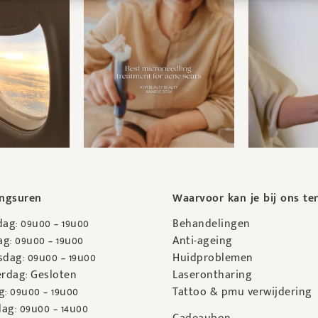
ngsuren
Waarvoor kan je bij ons te
ag: 09u00 – 19u00
Behandelingen
g: 09u00 – 19u00
Anti-ageing
dag: 09u00 – 19u00
Huidproblemen
rdag: Gesloten
Laserontharing
g: 09u00 – 19u00
Tattoo & pmu verwijdering
ag: 09u00 – 14u00