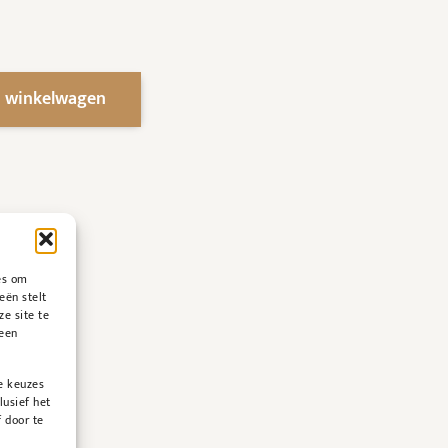
 winkelwagen
es om
eën stelt
ze site te
geen
e keuzes
lusief het
 door te