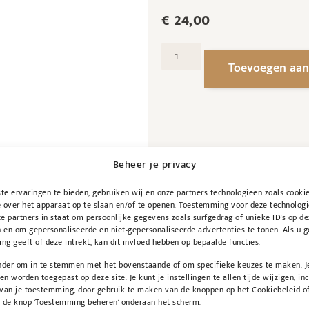
€
24,00
Toevoegen aan
Beheer je privacy
e ervaringen te bieden, gebruiken wij en onze partners technologieën zoals cooki
 over het apparaat op te slaan en/of te openen. Toestemming voor deze technologi
e partners in staat om persoonlijke gegevens zoals surfgedrag of unieke ID's op de
 en om gepersonaliseerde en niet-gepersonaliseerde advertenties te tonen. Als u 
g geeft of deze intrekt, kan dit invloed hebben op bepaalde functies.
onder om in te stemmen met het bovenstaande of om specifieke keuzes te maken. J
een worden toegepast op deze site. Je kunt je instellingen te allen tijde wijzigen, inc
 van je toestemming, door gebruik te maken van de knoppen op het Cookiebeleid of
p de knop 'Toestemming beheren' onderaan het scherm.