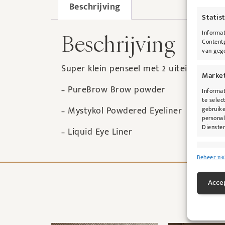
Beschrijving
Statis
Informat
Beschrijving
Contentp
van gege
Super klein penseel met 2 uiteinden v
Marke
– PureBrow Brow powder
Informat
te selec
– Mystykol Powdered Eyeliner
gebruike
personal
Diensten
– Liquid Eye Liner
Toepas
Beheer 113
Gegeven
Verschil
Accep
verzonde
Zorg d
fouten