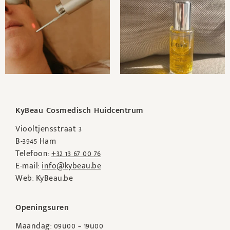
KyBeau Cosmedisch Huidcentrum
Viooltjensstraat 3
B-3945 Ham
Telefoon:
+32 13 67 00 76
E-mail:
info@kybeau.be
Web: KyBeau.be
Openingsuren
Maandag: 09u00 – 19u00