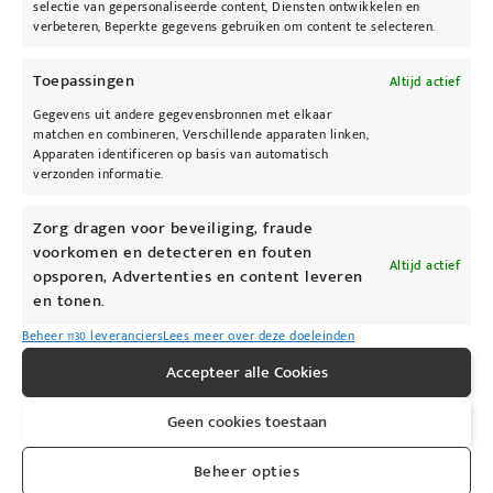
selectie van gepersonaliseerde content, Diensten ontwikkelen en
verbeteren, Beperkte gegevens gebruiken om content te selecteren.
Toepassingen
Altijd actief
Gegevens uit andere gegevensbronnen met elkaar
matchen en combineren, Verschillende apparaten linken,
Apparaten identificeren op basis van automatisch
verzonden informatie.
Neoretin
Zorg dragen voor beveiliging, fraude
pigment corrector peel
voorkomen en detecteren en fouten
Altijd actief
€
30,00
opsporen, Advertenties en content leveren
en tonen.
Toevoegen aan winkelwagen
Beheer 1130 leveranciers
Lees meer over deze doeleinden
Accepteer alle Cookies
Geen cookies toestaan
Beheer opties