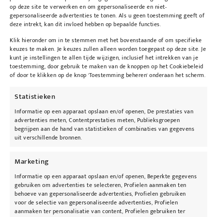
op deze site te verwerken en om gepersonaliseerde en niet-
gepersonaliseerde advertenties te tonen. Als u geen toestemming geeft of
deze intrekt, kan dit invloed hebben op bepaalde functies.
Monika Heiligmann
Lip Perfecting Overnight Mask
Klik hieronder om in te stemmen met het bovenstaande of om specifieke
keuzes te maken. Je keuzes zullen alleen worden toegepast op deze site. Je
€
129,00
kunt je instellingen te allen tijde wijzigen, inclusief het intrekken van je
toestemming, door gebruik te maken van de knoppen op het Cookiebeleid
Toevoegen aan winkelwagen
of door te klikken op de knop 'Toestemming beheren' onderaan het scherm.
Statistieken
Informatie op een apparaat opslaan en/of openen, De prestaties van
advertenties meten, Contentprestaties meten, Publieksgroepen
begrijpen aan de hand van statistieken of combinaties van gegevens
uit verschillende bronnen.
Marketing
Informatie op een apparaat opslaan en/of openen, Beperkte gegevens
gebruiken om advertenties te selecteren, Profielen aanmaken ten
behoeve van gepersonaliseerde advertenties, Profielen gebruiken
voor de selectie van gepersonaliseerde advertenties, Profielen
aanmaken ter personalisatie van content, Profielen gebruiken ter