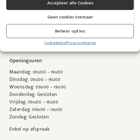
KyBeau Cosmedisch Huidcentrum
Accepteer alle Cookies
Viooltjensstraat 3
Geen cookies toestaan
B-3945 Ham
Telefoon:
+32 13 67 00 76
Beheer opties
E-mail:
info@kybeau.be
Web: KyBeau.be
Cookiebeleid
Privacyverklaring
Openingsuren
Maandag: 09u00 – 19u00
Dinsdag: 09u00 – 19u00
Woensdag: 09u00 – 19u00
Donderdag: Gesloten
Vrijdag: 09u00 – 19u00
Zaterdag: 09u00 – 14u00
Zondag: Gesloten
Enkel op afspraak