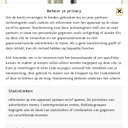
Beheer je privacy
Om de beste ervaringen te bieden, gebruiken wij en onze partners
technologieën zoals cookies om informatie over het apparaat op te slaan
en/of te openen. Toestemming voor deze technologieën stelt ons en onze
partners in staat om persoonlijke gegevens zoals surfgedrag of unieke ID's
op deze site te verwerken en om gepersonaliseerde en niet-
gepersonaliseerde advertenties te tonen. Als u geen toestemming geeft of
deze intrekt, kan dit invloed hebben op bepaalde functies.
Klik hieronder om in te stemmen met het bovenstaande of om specifieke
keuzes te maken. Je keuzes zullen alleen worden toegepast op deze site. Je
kunt je instellingen te allen tijde wijzigen, inclusief het intrekken van je
toestemming, door gebruik te maken van de knoppen op het Cookiebeleid
of door te klikken op de knop 'Toestemming beheren' onderaan het scherm.
jane iredale
Lash Fixation Length & Definition Tubing
Statistieken
Mascara
Informatie op een apparaat opslaan en/of openen, De prestaties van
€
35,00
advertenties meten, Contentprestaties meten, Publieksgroepen
begrijpen aan de hand van statistieken of combinaties van gegevens
Opties selecteren
uit verschillende bronnen.