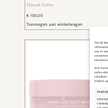
Hyacin Active
€
100,00
Toevoegen aan winkelwagen
Om de best
informatie
ons en onz
verwerken
toestemmin
Klik hier
zullen all
intrekken
klikken o
Statis
Informat
Contentp
van gege