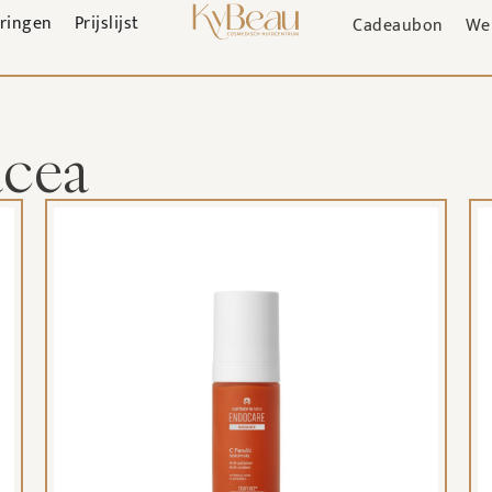
aringen
Prijslijst
Cadeaubon
We
acea