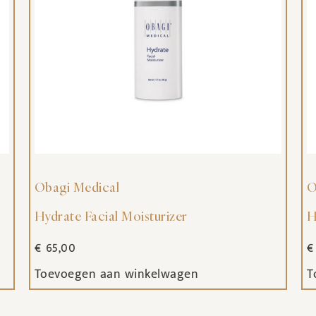
Obagi Medical
O
Hydrate Facial Moisturizer
H
€
65,00
€
Toevoegen aan winkelwagen
T