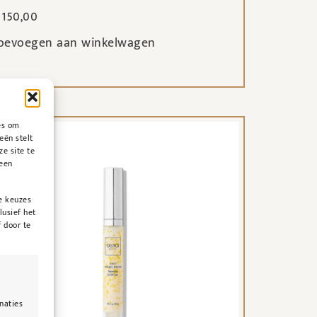
150,00
oevoegen aan winkelwagen
es om
eën stelt
ze site te
geen
e keuzes
lusief het
 door te
naties