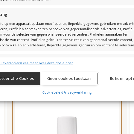
ting
ie op een apparaat opslaan en/of openen, Beperkte gegevens gebruiken om advert
teren, Profielen aanmaken ten behoeve van gepersonaliseerde advertenties, Profie
n voor de selectie van gepersonaliseerde advertenties, Profielen aanmaken ter
jane iredale Skintuition Brightening Under
O
isatie van content, Profielen gebruiken ter selectie van gepersonaliseerde content,
 ontwikkelen en verbeteren, Beperkte gegevens gebruiken om content te selectere
Eye Consealer
D
singen
€
39,00
€
Alti
8 leveranciers
Lees meer over deze doeleinden
s uit andere gegevensbronnen met elkaar matchen en combineren,
Opties selecteren
T
lende apparaten linken, Apparaten identificeren op basis van automatisch
teer alle Cookies
Geen cookies toestaan
Beheer opt
n informatie.
Cookiebeleid
Privacyverklaring
ragen voor beveiliging, fraude voorkomen en detecteren en
Alti
 opsporen, Advertenties en content leveren en tonen.