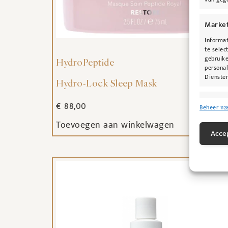
Marke
Informat
te selec
gebruike
HydroPeptide
personal
Diensten
Hydro-Lock Sleep Mask
Toepas
€
88,00
Beheer 112
Gegeven
Toevoegen aan winkelwagen
Verschil
Accep
verzonde
Zorg d
fouten