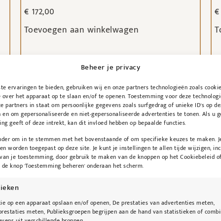
€
172,00
€
Toevoegen aan winkelwagen
T
Beheer je privacy
e ervaringen te bieden, gebruiken wij en onze partners technologieën zoals cooki
 over het apparaat op te slaan en/of te openen. Toestemming voor deze technologi
e partners in staat om persoonlijke gegevens zoals surfgedrag of unieke ID's op de
 en om gepersonaliseerde en niet-gepersonaliseerde advertenties te tonen. Als u 
g geeft of deze intrekt, kan dit invloed hebben op bepaalde functies.
onder om in te stemmen met het bovenstaande of om specifieke keuzes te maken. J
een worden toegepast op deze site. Je kunt je instellingen te allen tijde wijzigen, inc
 van je toestemming, door gebruik te maken van de knoppen op het Cookiebeleid of
p de knop 'Toestemming beheren' onderaan het scherm.
tieken
ie op een apparaat opslaan en/of openen, De prestaties van advertenties meten,
restaties meten, Publieksgroepen begrijpen aan de hand van statistieken of combi
vens uit verschillende bronnen.