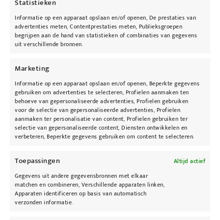
Statistieken
Informatie op een apparaat opslaan en/of openen, De prestaties van
advertenties meten, Contentprestaties meten, Publieksgroepen
begrijpen aan de hand van statistieken of combinaties van gegevens
uit verschillende bronnen.
Marketing
Informatie op een apparaat opslaan en/of openen, Beperkte gegevens
gebruiken om advertenties te selecteren, Profielen aanmaken ten
behoeve van gepersonaliseerde advertenties, Profielen gebruiken
voor de selectie van gepersonaliseerde advertenties, Profielen
aanmaken ter personalisatie van content, Profielen gebruiken ter
selectie van gepersonaliseerde content, Diensten ontwikkelen en
KyBeau Cosmedisch Huidcentrum
verbeteren, Beperkte gegevens gebruiken om content te selecteren.
Viooltjensstraat 3
Toepassingen
Altijd actief
B-3945 Ham
Telefoon:
+32 13 67 00 76
Gegevens uit andere gegevensbronnen met elkaar
matchen en combineren, Verschillende apparaten linken,
E-mail:
info@kybeau.be
Apparaten identificeren op basis van automatisch
Web: KyBeau.be
verzonden informatie.