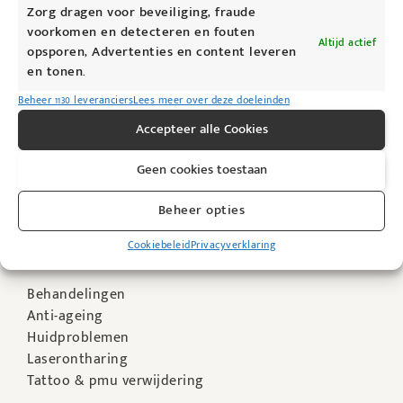
Zorg dragen voor beveiliging, fraude
Openingsuren
voorkomen en detecteren en fouten
Altijd actief
Maandag: 09u00 – 19u00
opsporen, Advertenties en content leveren
Dinsdag: 09u00 – 19u00
en tonen.
Woensdag: 09u00 – 19u00
Beheer 1130 leveranciers
Lees meer over deze doeleinden
Donderdag: Gesloten
Accepteer alle Cookies
Vrijdag: 09u00 – 19u00
Zaterdag: 09u00 – 14u00
Geen cookies toestaan
Zondag: Gesloten
Enkel op afspraak
Beheer opties
Cookiebeleid
Privacyverklaring
Waarvoor kan je bij ons terecht?
Behandelingen
Anti-ageing
Huidproblemen
Laserontharing
Tattoo & pmu verwijdering