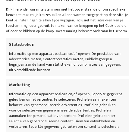
Klik hieronder om in te stemmen met het bovenstaande of om specifieke
keuzes te maken. Je keuzes zullen alleen worden toegepast op deze site. Je
kunt je instellingen te allen tijde wijzigen, inclusief het intrekken van je
toestemming, door gebruik te maken van de knoppen op het Cookiebeleid
of door te klikken op de knop 'Toestemming beheren' onderaan het scherm.
OBAGI SUZANOBAGIMD™
Statistieken
Verbetert de conditie
Informatie op een apparaat opslaan en/of openen, De prestaties van
advertenties meten, Contentprestaties meten, Publieksgroepen
van de huid en
begrijpen aan de hand van statistieken of combinaties van gegevens
uit verschillende bronnen.
vertraagt de tekenen
Marketing
van huidveroudering
Informatie op een apparaat opslaan en/of openen, Beperkte gegevens
gebruiken om advertenties te selecteren, Profielen aanmaken ten
behoeve van gepersonaliseerde advertenties, Profielen gebruiken
voor de selectie van gepersonaliseerde advertenties, Profielen
Bestel online
aanmaken ter personalisatie van content, Profielen gebruiken ter
selectie van gepersonaliseerde content, Diensten ontwikkelen en
verbeteren, Beperkte gegevens gebruiken om content te selecteren.