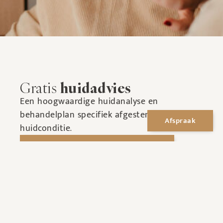
Gratis
huidadvies
Een hoogwaardige huidanalyse en
behandelplan specifiek afgestemd op uw
Afspraak
huidconditie.
Ja, ik wil een gratis intakegesprek
Afspraak
inplannen?
Weet u al welke behandeling het beste bij
uw huid past? Of wilt u een herhaalbezoek
inplannen?