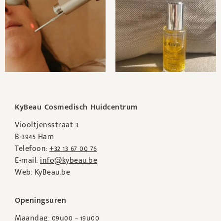
KyBeau Cosmedisch Huidcentrum
Viooltjensstraat 3
B-3945 Ham
Telefoon:
+32 13 67 00 76
E-mail:
info@kybeau.be
Web: KyBeau.be
Openingsuren
Maandag: 09u00 – 19u00