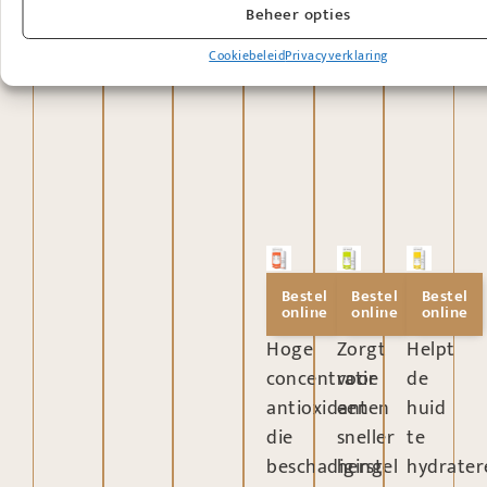
Beheer opties
Cookiebeleid
Privacyverklaring
Bestel
Bestel
Bestel
online
online
online
Hoge
Zorgt
Helpt
concentratie
voor
de
antioxidanten
een
huid
die
sneller
te
beschadiging
herstel
hydrater