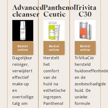
Advanced
Panthenol
Trivita
cleanser
Ceutic
C30
Bestel
Bestel
Bestel
online
online
online
Dagelijkse
Herstelt
TriVitaC30
reiniger,
het
hersteld
verwijdert
comfort
huidoneffenhed
effectief
van de
en de
make-up
huid na
zonbeschadigde
en
esthetische
huid. De
overtollige
ingrepen.
unieke
talg om
Panthenol
formule