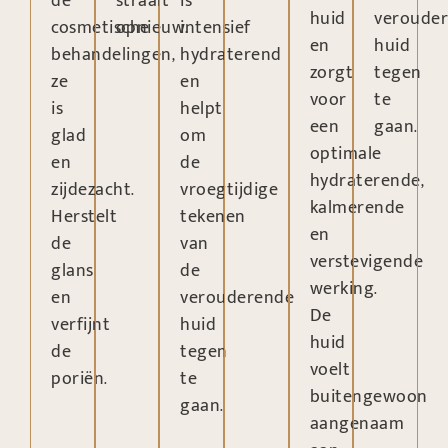
de
straalt
is
huid
veroude
cosmetische
opnieuw.
intensief
en
huid
behandelingen,
hydraterend
zorgt
tegen
ze
en
voor
te
is
helpt
een
gaan.
glad
om
optimale
en
de
hydraterende,
zijdezacht.
vroegtijdige
kalmerende
Herstelt
tekenen
en
de
van
verstevigende
glans
de
werking.
en
verouderende
De
verfijnt
huid
huid
de
tegen
voelt
poriën.
te
buitengewoon
gaan.
aangenaam