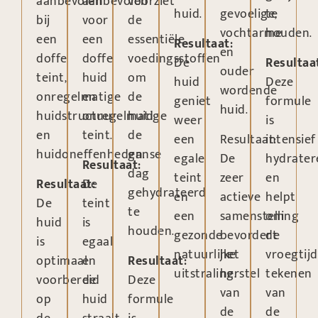
aanbevolen
aanbevolen
voorziet
huid.
gevoelige,
te
bij
voor
de
vochtarme
houden.
een
een
essentiële
Resultaat:
en
doffe
doffe
voedingsstoffen
De
Resultaa
ouder
teint,
huid
om
huid
Deze
wordende
onregelmatige
en
de
geniet
formule
huid.
huidstructuur
onregelmatige
huid
weer
is
en
teint.
de
een
Resultaat:
intensief
huidoneffenheden.
ganse
egale
De
hydrate
Resultaat:
dag
teint
zeer
en
Resultaat:
De
gehydrateerd
en
actieve
helpt
De
teint
te
een
samenstelling
om
huid
is
houden.
gezonde
bevordert
de
is
egaal
natuurlijke
het
vroegtijd
optimaal
en
Resultaat:
uitstraling.
herstel
tekenen
voorbereid
de
Deze
van
van
op
huid
formule
de
de