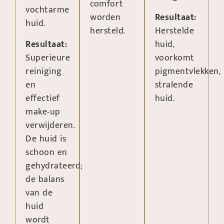
comfort
vochtarme
worden
Resultaat:
huid.
hersteld.
Herstelde
Resultaat:
huid,
Superieure
voorkomt
reiniging
pigmentvlekken,
en
stralende
effectief
huid.
make-up
verwijderen.
De huid is
schoon en
gehydrateerd;
de balans
van de
huid
wordt