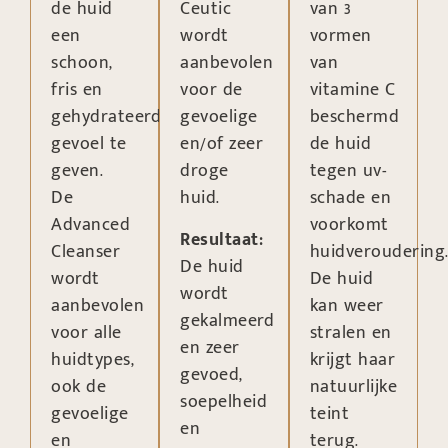
de huid
Ceutic
van 3
een
wordt
vormen
schoon,
aanbevolen
van
fris en
voor de
vitamine C
gehydrateerd
gevoelige
beschermd
gevoel te
en/of zeer
de huid
geven.
droge
tegen uv-
De
huid.
schade en
Advanced
voorkomt
Resultaat:
Cleanser
huidveroudering
De huid
wordt
De huid
wordt
aanbevolen
kan weer
gekalmeerd
voor alle
stralen en
en zeer
huidtypes,
krijgt haar
gevoed,
ook de
natuurlijke
soepelheid
gevoelige
teint
en
en
terug.