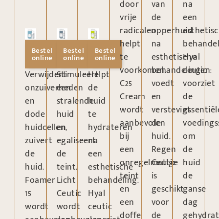
door
van
na
vrije
de
een
radicalen
opperhuid
esthetis
helpt
na
behandel
Bestel
Bestel
Bestel
te
esthetische
Hyal
online
online
online
voorkomen.
behandelingen:
ceutic
Verwijdert
Stimuleert
Helpt
C25
voedt
voorziet
onzuiverheden
een
de
Cream
en
de
en
stralende
huid
wordt
verstevigt
essentiël
dode
huid
te
aanbevolen
de
voedings
huidcellen,
en
hydrateren
bij
huid.
om
zuivert
egaliseert
na
een
Regen
de
de
de
een
onregelmatige
Ceutic
huid
huid.
teint.
esthetische
teint
is
de
Foamer
Licht
behandeling.
en
geschikt
ganse
15
Ceutic
Hyal
een
voor
dag
wordt
wordt
ceutic
doffe
de
gehydrat