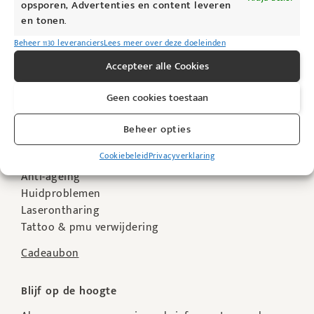
Woensdag: 09u00 – 19u00
opsporen, Advertenties en content leveren
Donderdag: Gesloten
en tonen.
Vrijdag: 09u00 – 19u00
Beheer 1130 leveranciers
Lees meer over deze doeleinden
Zaterdag: 09u00 – 14u00
Accepteer alle Cookies
Zondag: Gesloten
Enkel op afspraak
Geen cookies toestaan
Beheer opties
Waarvoor kan je bij ons terecht?
Cookiebeleid
Privacyverklaring
Behandelingen
Anti-ageing
Huidproblemen
Laserontharing
Tattoo & pmu verwijdering
Cadeaubon
Blijf op de hoogte