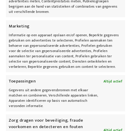
advertenties meten, Contentprestaties meten, Publieksgroepen
begrijpen aan de hand van statistieken of combinaties van gegevens
uit verschillende bronnen.
Marketing
Informatie op een apparaat opslaan en/of openen, Beperkte gegevens
gebruiken om advertenties te selecteren, Profielen aanmaken ten
behoeve van gepersonaliseerde advertenties, Profielen gebruiken
KyBeau Cosmedisch Huidcentrum
voor de selectie van gepersonaliseerde advertenties, Profielen
aanmaken ter personalisatie van content, Profielen gebruiken ter
Viooltjensstraat 3
selectie van gepersonaliseerde content, Diensten ontwikkelen en
verbeteren, Beperkte gegevens gebruiken om content te selecteren.
B-3945 Ham
Telefoon:
+32 13 67 00 76
Toepassingen
Altijd actief
E-mail:
info@kybeau.be
Web: KyBeau.be
Gegevens uit andere gegevensbronnen met elkaar
matchen en combineren, Verschillende apparaten linken,
Apparaten identificeren op basis van automatisch
Openingsuren
verzonden informatie.
Maandag: 09u00 – 19u00
Zorg dragen voor beveiliging, fraude
Dinsdag: 09u00 – 19u00
voorkomen en detecteren en fouten
Altijd actief